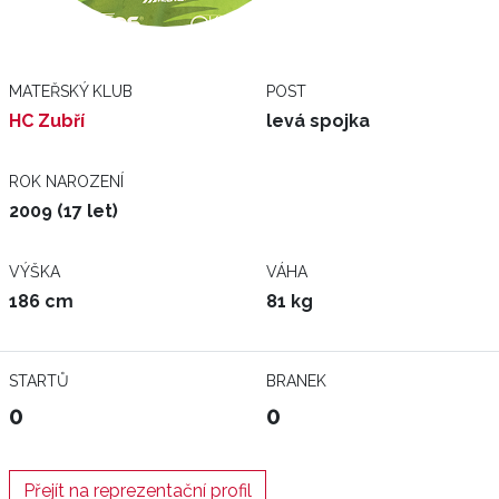
MATEŘSKÝ KLUB
POST
HC Zubří
levá spojka
ROK NAROZENÍ
2009 (17 let)
VÝŠKA
VÁHA
186 cm
81 kg
STARTŮ
BRANEK
0
0
Přejít na reprezentační profil