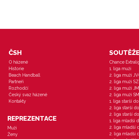
ČSH
SOUTĚŽE 
O házené
Chance Extral
Historie
1. liga muži
Beach Handball
2. liga muži J
Partneři
2. liga muži S
Rozhodčí
2. liga muži JM
Český svaz házené
2. liga muži S
Kontakty
1. liga starší d
2. liga starší 
2. liga starší 
REPREZENTACE
1. liga mladší 
2. liga mladší
Muži
2. liga mladší
Ženy