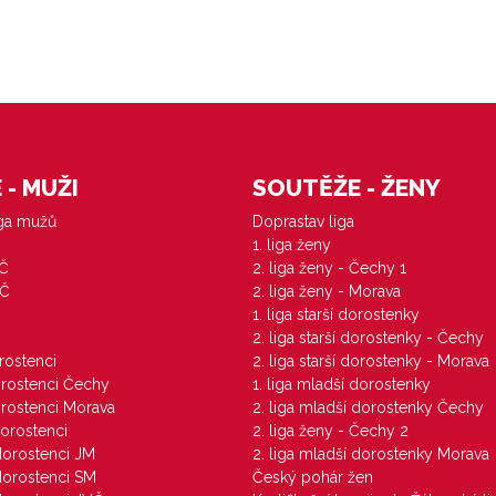
- MUŽI
SOUTĚŽE - ŽENY
iga mužů
Doprastav liga
1. liga ženy
VČ
2. liga ženy - Čechy 1
ZČ
2. liga ženy - Morava
1. liga starší dorostenky
M
2. liga starší dorostenky - Čechy
orostenci
2. liga starší dorostenky - Morava
dorostenci Čechy
1. liga mladší dorostenky
dorostenci Morava
2. liga mladší dorostenky Čechy
dorostenci
2. liga ženy - Čechy 2
 dorostenci JM
2. liga mladší dorostenky Morava
 dorostenci SM
Český pohár žen