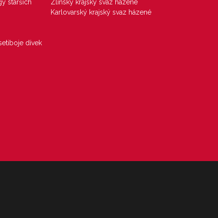
gy starších
Zlínský krajský svaz házené
Karlovarský krajský svaz házené
etiboje dívek