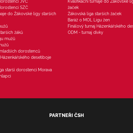
 dorostenci JVČ
Kvalifikační turnaje do Žákovské li
 dorostenci SZČ
žaček
rnaje do Žákovské ligy starších
Žákovská liga starších žaček
Baráž o MOL Ligu žen
mužů
Finálový turnaj Házenkářského des
starších žáků
ODM - turnaj dívky
igu mužů
 mužů
u mladších dorostenců
j Házenkářského desetiboje
iga starší dorostenci Morava
hlapci
PARTNEŘI ČSH