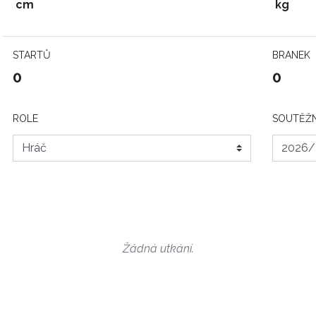
cm
kg
STARTŮ
BRANEK
0
0
ROLE
SOUTĚŽN
Žádná utkání.