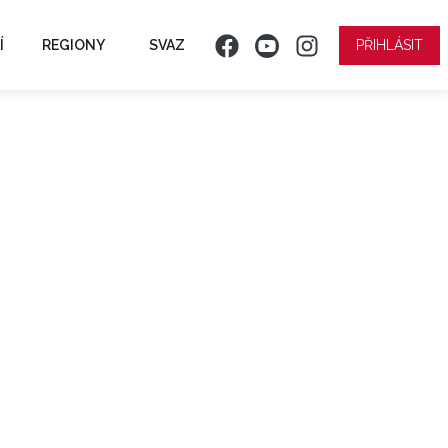
Í
REGIONY
SVAZ
PŘIHLÁSIT