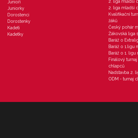
2. liga mladší
Junioři
2. liga mladší
Juniorky
Kvalifikační tu
Dorostenci
žáků
Dorostenky
Český pohár 
Kadeti
Žákovská liga 
Kadetky
Baráž o Extral
Baráž o 1.ligu
Baráž o 1. lig
Finálový turna
chlapců
Nadstavba 2. l
ODM - turnaj c