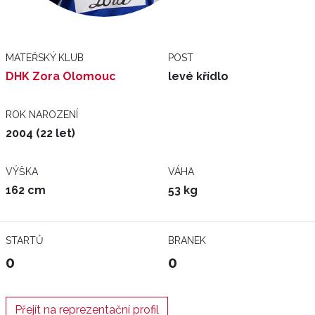
MATEŘSKÝ KLUB
POST
DHK Zora Olomouc
levé křídlo
ROK NAROZENÍ
2004 (22 let)
VÝŠKA
VÁHA
162 cm
53 kg
STARTŮ
BRANEK
0
0
Přejít na reprezentační profil