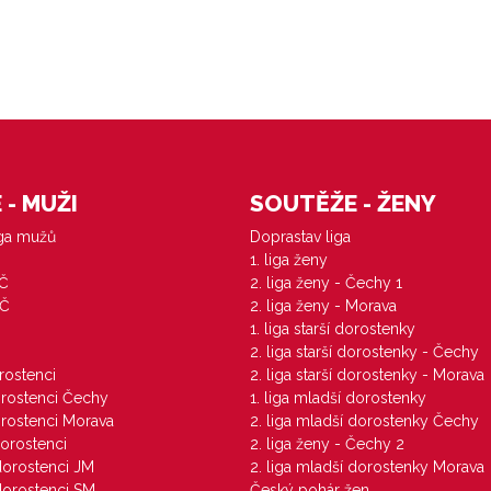
- MUŽI
SOUTĚŽE - ŽENY
iga mužů
Doprastav liga
1. liga ženy
VČ
2. liga ženy - Čechy 1
ZČ
2. liga ženy - Morava
1. liga starší dorostenky
M
2. liga starší dorostenky - Čechy
orostenci
2. liga starší dorostenky - Morava
dorostenci Čechy
1. liga mladší dorostenky
dorostenci Morava
2. liga mladší dorostenky Čechy
dorostenci
2. liga ženy - Čechy 2
 dorostenci JM
2. liga mladší dorostenky Morava
 dorostenci SM
Český pohár žen