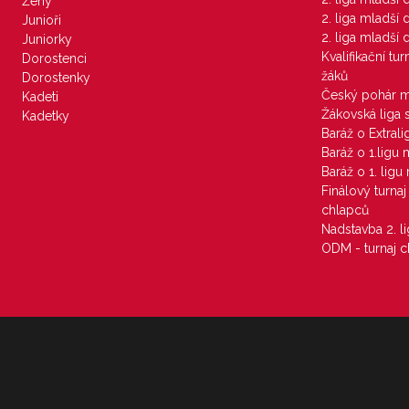
Ženy
2. liga mladší
Junioři
2. liga mladší
Juniorky
Kvalifikační tu
Dorostenci
žáků
Dorostenky
Český pohár 
Kadeti
Žákovská liga 
Kadetky
Baráž o Extral
Baráž o 1.ligu
Baráž o 1. lig
Finálový turna
chlapců
Nadstavba 2. l
ODM - turnaj c