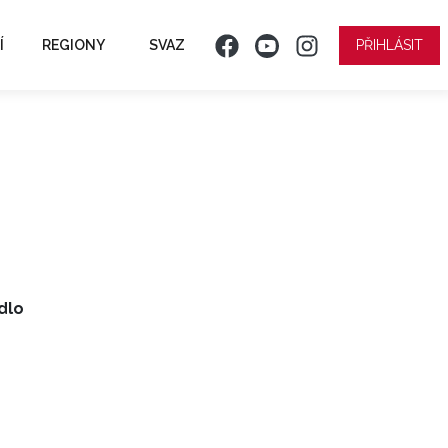
Í
REGIONY
SVAZ
PŘIHLÁSIT
ídlo