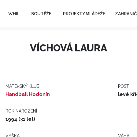
WHIL
SOUTĚŽE
PROJEKTY MLÁDEŽE
ZAHRANIČ
VÍCHOVÁ LAURA
MATEŘSKÝ KLUB
POST
Handball Hodonín
levé kř
ROK NAROZENÍ
1994 (31 let)
VÝŠKA
VÁHA