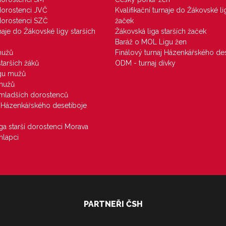
 dorostenci JVČ
Kvalifikační turnaje do Žákovské li
 dorostenci SZČ
žaček
rnaje do Žákovské ligy starších
Žákovská liga starších žaček
Baráž o MOL Ligu žen
mužů
Finálový turnaj Házenkářského des
starších žáků
ODM - turnaj dívky
igu mužů
 mužů
u mladších dorostenců
j Házenkářského desetiboje
iga starší dorostenci Morava
hlapci
PARTNEŘI ČSH