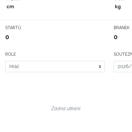
cm
kg
STARTŮ
BRANEK
0
0
ROLE
SOUTĚŽN
Žádná utkání.