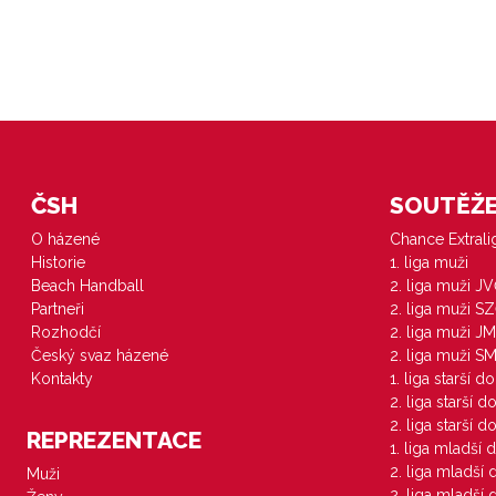
ČSH
SOUTĚŽE 
O házené
Chance Extral
Historie
1. liga muži
Beach Handball
2. liga muži J
Partneři
2. liga muži S
Rozhodčí
2. liga muži JM
Český svaz házené
2. liga muži S
Kontakty
1. liga starší d
2. liga starší 
2. liga starší 
REPREZENTACE
1. liga mladší 
2. liga mladší
Muži
2. liga mladší