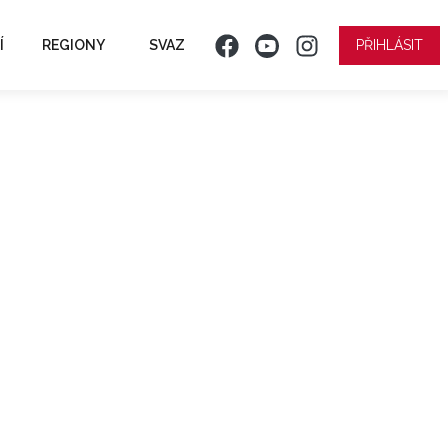
Í
REGIONY
SVAZ
PŘIHLÁSIT