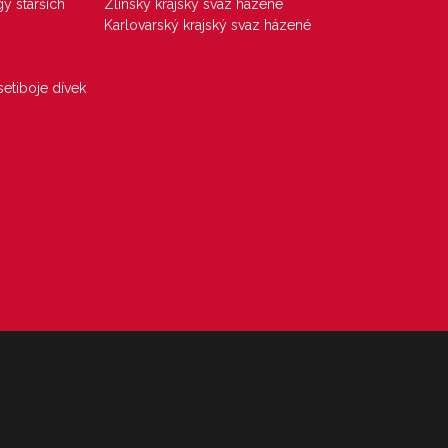
gy starších
Zlínský krajský svaz házené
Karlovarský krajský svaz házené
etiboje dívek