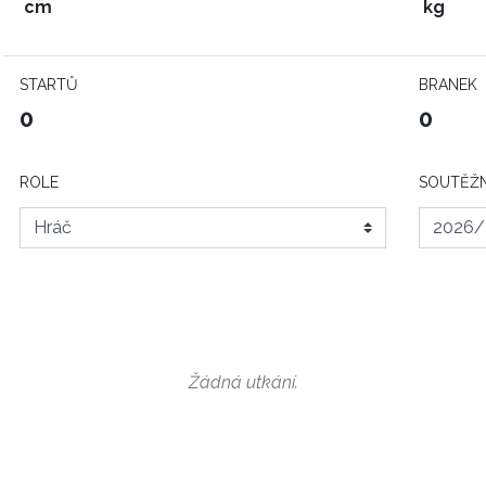
cm
kg
STARTŮ
BRANEK
0
0
ROLE
SOUTĚŽN
Žádná utkání.