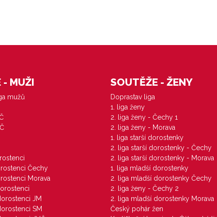
- MUŽI
SOUTĚŽE - ŽENY
iga mužů
Doprastav liga
1. liga ženy
VČ
2. liga ženy - Čechy 1
ZČ
2. liga ženy - Morava
1. liga starší dorostenky
M
2. liga starší dorostenky - Čechy
orostenci
2. liga starší dorostenky - Morava
dorostenci Čechy
1. liga mladší dorostenky
dorostenci Morava
2. liga mladší dorostenky Čechy
dorostenci
2. liga ženy - Čechy 2
 dorostenci JM
2. liga mladší dorostenky Morava
 dorostenci SM
Český pohár žen