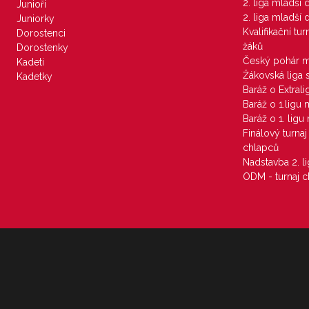
2. liga mladší
Junioři
2. liga mladší
Juniorky
Kvalifikační tu
Dorostenci
žáků
Dorostenky
Český pohár 
Kadeti
Žákovská liga 
Kadetky
Baráž o Extral
Baráž o 1.ligu
Baráž o 1. lig
Finálový turna
chlapců
Nadstavba 2. l
ODM - turnaj c