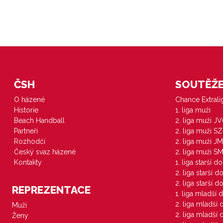
ČSH
SOUTĚŽE 
O házené
Chance Extral
Historie
1. liga muži
Beach Handball
2. liga muži J
Partneři
2. liga muži S
Rozhodčí
2. liga muži JM
Český svaz házené
2. liga muži S
Kontakty
1. liga starší d
2. liga starší 
2. liga starší 
REPREZENTACE
1. liga mladší 
2. liga mladší
Muži
2. liga mladší
Ženy