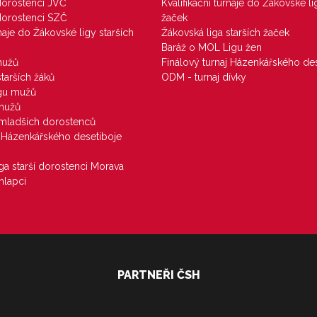
 dorostenci JVČ
Kvalifikační turnaje do Žákovské li
 dorostenci SZČ
žaček
rnaje do Žákovské ligy starších
Žákovská liga starších žaček
Baráž o MOL Ligu žen
mužů
Finálový turnaj Házenkářského des
starších žáků
ODM - turnaj dívky
igu mužů
 mužů
u mladších dorostenců
j Házenkářského desetiboje
iga starší dorostenci Morava
hlapci
PARTNEŘI ČSH