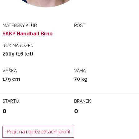
MATEŘSKÝ KLUB
POST
SKKP Handball Brno
ROK NAROZENÍ
2009 (16 let)
VÝŠKA
VÁHA
179 cm
70 kg
STARTŮ
BRANEK
0
0
Přejít na reprezentační profil