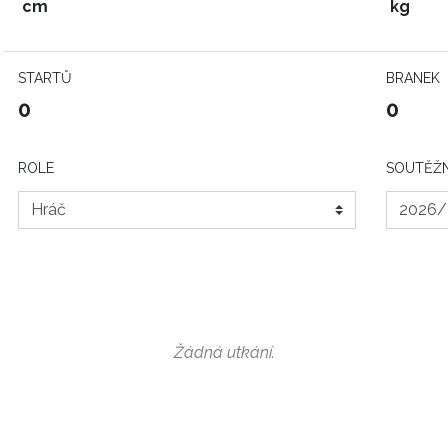
cm
kg
STARTŮ
BRANEK
0
0
ROLE
SOUTĚŽN
Žádná utkání.