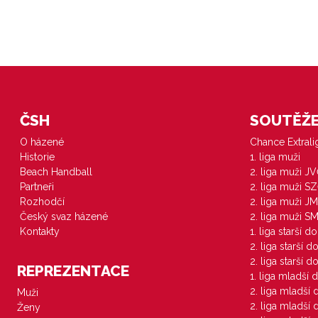
ČSH
SOUTĚŽE 
O házené
Chance Extral
Historie
1. liga muži
Beach Handball
2. liga muži J
Partneři
2. liga muži S
Rozhodčí
2. liga muži JM
Český svaz házené
2. liga muži S
Kontakty
1. liga starší d
2. liga starší 
2. liga starší 
REPREZENTACE
1. liga mladší 
2. liga mladší
Muži
2. liga mladší
Ženy