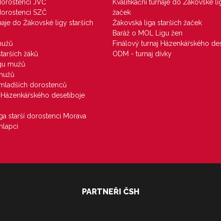
 dorostenci JVČ
Kvalifikační turnaje do Žákovské li
 dorostenci SZČ
žaček
rnaje do Žákovské ligy starších
Žákovská liga starších žaček
Baráž o MOL Ligu žen
mužů
Finálový turnaj Házenkářského des
starších žáků
ODM - turnaj dívky
igu mužů
 mužů
u mladších dorostenců
j Házenkářského desetiboje
iga starší dorostenci Morava
hlapci
PARTNEŘI ČSH