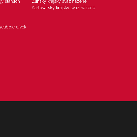
gy starších
Zlínský krajský svaz házené
Karlovarský krajský svaz házené
etiboje dívek