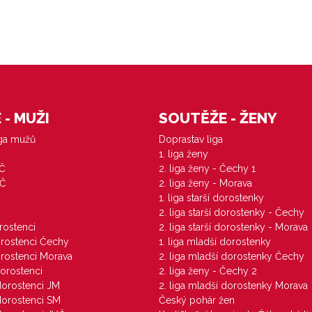
- MUŽI
SOUTĚŽE - ŽENY
iga mužů
Doprastav liga
1. liga ženy
VČ
2. liga ženy - Čechy 1
ZČ
2. liga ženy - Morava
1. liga starší dorostenky
M
2. liga starší dorostenky - Čechy
orostenci
2. liga starší dorostenky - Morava
dorostenci Čechy
1. liga mladší dorostenky
dorostenci Morava
2. liga mladší dorostenky Čechy
dorostenci
2. liga ženy - Čechy 2
 dorostenci JM
2. liga mladší dorostenky Morava
 dorostenci SM
Český pohár žen