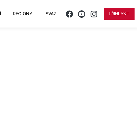
Í
REGIONY
SVAZ
PŘIHLÁSIT