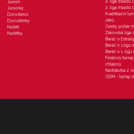
2. liga mladší
Junioři
2. liga mladší
Juniorky
Kvalifikační tu
Dorostenci
žáků
Dorostenky
Český pohár 
Kadeti
Žákovská liga 
Kadetky
Baráž o Extral
Baráž o 1.ligu
Baráž o 1. lig
Finálový turna
chlapců
Nadstavba 2. l
ODM - turnaj c