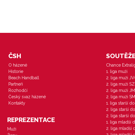
ČSH
SOUTĚŽE 
O házené
Chance Extral
Historie
1. liga muži
Beach Handball
2. liga muži J
Partneři
2. liga muži S
Rozhodčí
2. liga muži JM
Český svaz házené
2. liga muži S
Kontakty
1. liga starší d
2. liga starší 
2. liga starší 
REPREZENTACE
1. liga mladší 
2. liga mladší
Muži
2. liga mladší