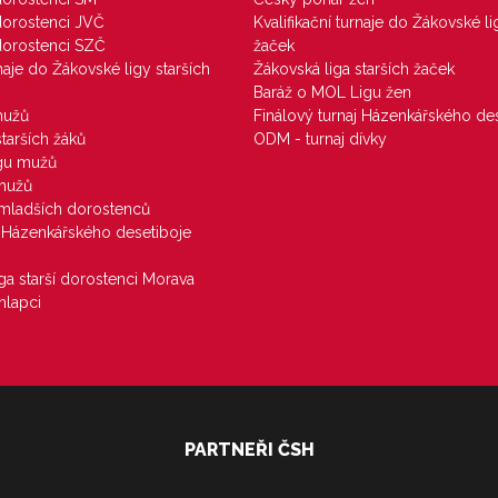
 dorostenci JVČ
Kvalifikační turnaje do Žákovské li
 dorostenci SZČ
žaček
rnaje do Žákovské ligy starších
Žákovská liga starších žaček
Baráž o MOL Ligu žen
mužů
Finálový turnaj Házenkářského des
starších žáků
ODM - turnaj dívky
igu mužů
 mužů
u mladších dorostenců
j Házenkářského desetiboje
iga starší dorostenci Morava
hlapci
PARTNEŘI ČSH