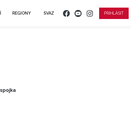
Í
REGIONY
SVAZ
PŘIHLÁSIT
 spojka