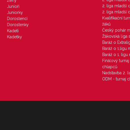
Ženy
2. liga mladší
Junioři
2. liga mladší
Juniorky
Kvalifikační tu
Dorostenci
žáků
Dorostenky
Český pohár 
Kadeti
Žákovská liga 
Kadetky
Baráž o Extral
Baráž o 1.ligu
Baráž o 1. lig
Finálový turna
chlapců
Nadstavba 2. l
ODM - turnaj c