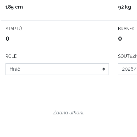
185 cm
92 kg
STARTŮ
BRANEK
0
0
ROLE
SOUTĚŽN
Žádná utkání.