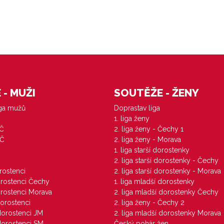
- MUŽI
SOUTĚŽE - ŽENY
iga mužů
Doprastav liga
1. liga ženy
VČ
2. liga ženy - Čechy 1
ZČ
2. liga ženy - Morava
1. liga starší dorostenky
M
2. liga starší dorostenky - Čechy
orostenci
2. liga starší dorostenky - Morava
dorostenci Čechy
1. liga mladší dorostenky
dorostenci Morava
2. liga mladší dorostenky Čechy
dorostenci
2. liga ženy - Čechy 2
 dorostenci JM
2. liga mladší dorostenky Morava
 dorostenci SM
Český pohár žen