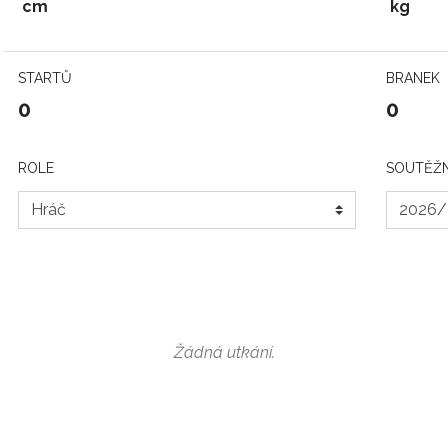
cm
kg
STARTŮ
BRANEK
0
0
ROLE
SOUTĚŽN
Žádná utkání.