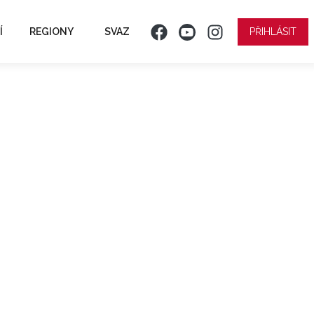
Í
REGIONY
SVAZ
PŘIHLÁSIT