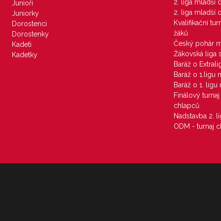
2. liga mladší
Junioři
2. liga mladší
Juniorky
Kvalifikační tu
Dorostenci
žáků
Dorostenky
Český pohár 
Kadeti
Žákovská liga 
Kadetky
Baráž o Extral
Baráž o 1.ligu
Baráž o 1. lig
Finálový turna
chlapců
Nadstavba 2. l
ODM - turnaj c