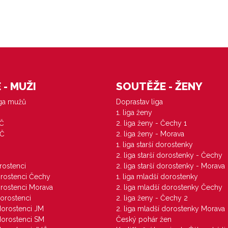
- MUŽI
SOUTĚŽE - ŽENY
iga mužů
Doprastav liga
1. liga ženy
VČ
2. liga ženy - Čechy 1
ZČ
2. liga ženy - Morava
1. liga starší dorostenky
M
2. liga starší dorostenky - Čechy
orostenci
2. liga starší dorostenky - Morava
dorostenci Čechy
1. liga mladší dorostenky
dorostenci Morava
2. liga mladší dorostenky Čechy
dorostenci
2. liga ženy - Čechy 2
 dorostenci JM
2. liga mladší dorostenky Morava
 dorostenci SM
Český pohár žen