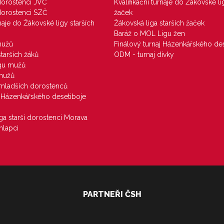
 dorostenci JVČ
Kvalifikační turnaje do Žákovské li
 dorostenci SZČ
žaček
rnaje do Žákovské ligy starších
Žákovská liga starších žaček
Baráž o MOL Ligu žen
mužů
Finálový turnaj Házenkářského des
starších žáků
ODM - turnaj dívky
igu mužů
 mužů
u mladších dorostenců
j Házenkářského desetiboje
iga starší dorostenci Morava
hlapci
PARTNEŘI ČSH