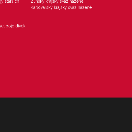
gy starších
Zlínský krajský svaz házené
Karlovarský krajský svaz házené
etiboje dívek