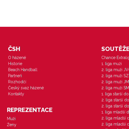
ČSH
SOUTĚŽE 
O házené
Chance Extral
Historie
1. liga muži
Beach Handball
2. liga muži J
Partneři
2. liga muži S
Rozhodčí
2. liga muži JM
Český svaz házené
2. liga muži S
Kontakty
1. liga starší d
2. liga starší 
2. liga starší 
REPREZENTACE
1. liga mladší 
2. liga mladší
Muži
2. liga mladší
Ženy