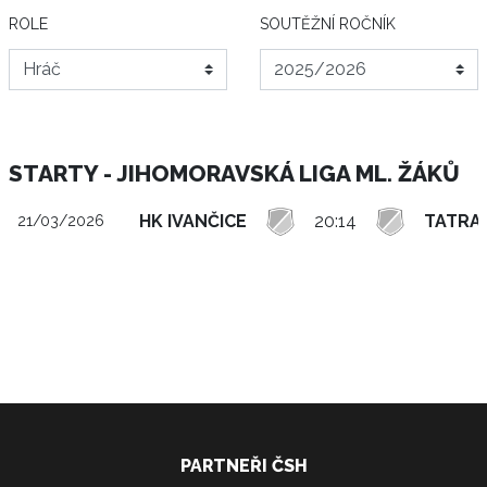
ROLE
SOUTĚŽNÍ ROČNÍK
STARTY - JIHOMORAVSKÁ LIGA ML. ŽÁKŮ
HK IVANČICE
20:14
TATRA
21/03/2026
PARTNEŘI ČSH