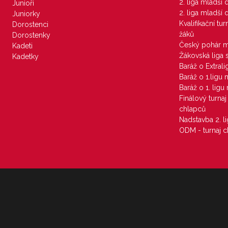
2. liga mladší
Junioři
2. liga mladší
Juniorky
Kvalifikační tu
Dorostenci
žáků
Dorostenky
Český pohár 
Kadeti
Žákovská liga 
Kadetky
Baráž o Extral
Baráž o 1.ligu
Baráž o 1. lig
Finálový turna
chlapců
Nadstavba 2. l
ODM - turnaj c