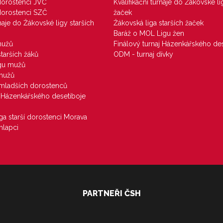
 dorostenci JVČ
Kvalifikační turnaje do Žákovské li
 dorostenci SZČ
žaček
rnaje do Žákovské ligy starších
Žákovská liga starších žaček
Baráž o MOL Ligu žen
mužů
Finálový turnaj Házenkářského des
starších žáků
ODM - turnaj dívky
igu mužů
 mužů
u mladších dorostenců
j Házenkářského desetiboje
iga starší dorostenci Morava
hlapci
PARTNEŘI ČSH