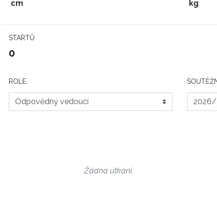
cm
kg
STARTŮ
0
ROLE
SOUTĚŽN
Žádná utkání.