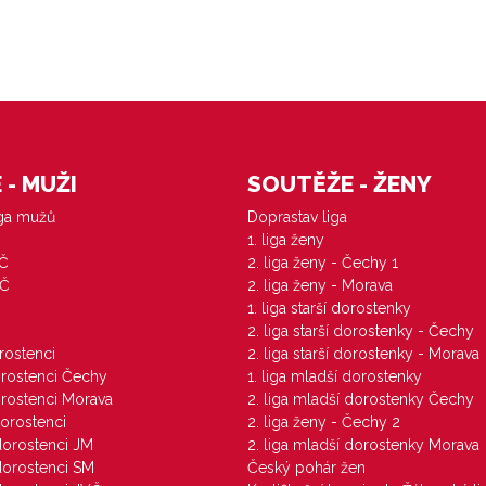
- MUŽI
SOUTĚŽE - ŽENY
iga mužů
Doprastav liga
1. liga ženy
VČ
2. liga ženy - Čechy 1
ZČ
2. liga ženy - Morava
1. liga starší dorostenky
M
2. liga starší dorostenky - Čechy
orostenci
2. liga starší dorostenky - Morava
dorostenci Čechy
1. liga mladší dorostenky
dorostenci Morava
2. liga mladší dorostenky Čechy
dorostenci
2. liga ženy - Čechy 2
 dorostenci JM
2. liga mladší dorostenky Morava
 dorostenci SM
Český pohár žen