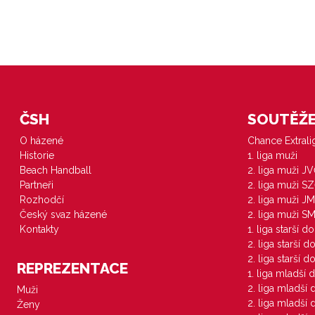
ČSH
SOUTĚŽE 
O házené
Chance Extral
Historie
1. liga muži
Beach Handball
2. liga muži J
Partneři
2. liga muži S
Rozhodčí
2. liga muži JM
Český svaz házené
2. liga muži S
Kontakty
1. liga starší d
2. liga starší 
2. liga starší 
REPREZENTACE
1. liga mladší 
2. liga mladší
Muži
2. liga mladší
Ženy