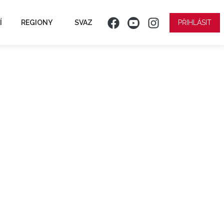
Í
REGIONY
SVAZ
PŘIHLÁSIT