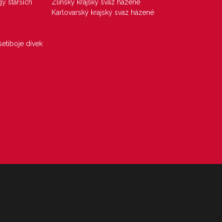
gy starších
Zlínský krajský svaz házené
Karlovarský krajský svaz házené
etiboje dívek