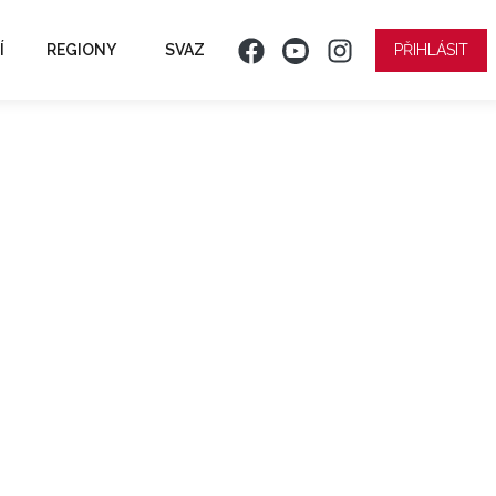
Í
REGIONY
SVAZ
PŘIHLÁSIT