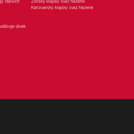
gy starších
Zlínský krajský svaz házené
Karlovarský krajský svaz házené
etiboje dívek