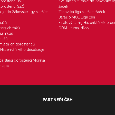
 dorostenci JVČ
Kvalifikační turnaje do Žákovské li
 dorostenci SZČ
žaček
rnaje do Žákovské ligy starších
Žákovská liga starších žaček
Baráž o MOL Ligu žen
mužů
Finálový turnaj Házenkářského des
starších žáků
ODM - turnaj dívky
igu mužů
 mužů
u mladších dorostenců
j Házenkářského desetiboje
iga starší dorostenci Morava
hlapci
PARTNEŘI ČSH