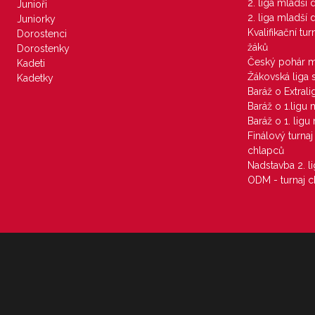
2. liga mladší
Junioři
2. liga mladší
Juniorky
Kvalifikační tu
Dorostenci
žáků
Dorostenky
Český pohár 
Kadeti
Žákovská liga 
Kadetky
Baráž o Extral
Baráž o 1.ligu
Baráž o 1. lig
Finálový turna
chlapců
Nadstavba 2. l
ODM - turnaj c