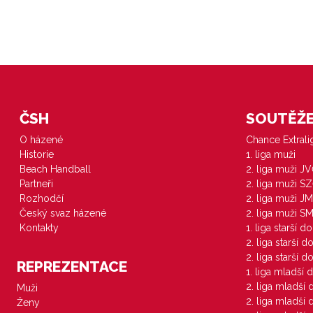
ČSH
SOUTĚŽE 
O házené
Chance Extral
Historie
1. liga muži
Beach Handball
2. liga muži J
Partneři
2. liga muži S
Rozhodčí
2. liga muži JM
Český svaz házené
2. liga muži S
Kontakty
1. liga starší d
2. liga starší 
2. liga starší 
REPREZENTACE
1. liga mladší 
2. liga mladší
Muži
2. liga mladší
Ženy