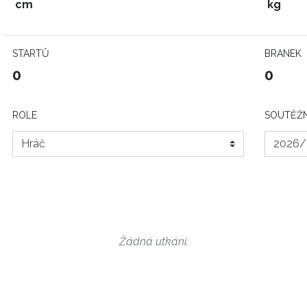
cm
kg
STARTŮ
BRANEK
0
0
ROLE
SOUTĚŽN
Žádná utkání.