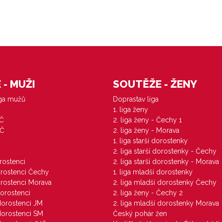
- MUŽI
SOUTĚŽE - ŽENY
iga mužů
Doprastav liga
1. liga ženy
VČ
2. liga ženy - Čechy 1
ZČ
2. liga ženy - Morava
1. liga starší dorostenky
M
2. liga starší dorostenky - Čechy
orostenci
2. liga starší dorostenky - Morava
dorostenci Čechy
1. liga mladší dorostenky
dorostenci Morava
2. liga mladší dorostenky Čechy
dorostenci
2. liga ženy - Čechy 2
 dorostenci JM
2. liga mladší dorostenky Morava
 dorostenci SM
Český pohár žen