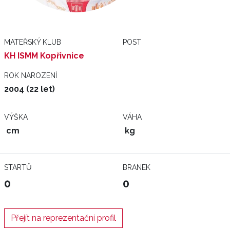
MATEŘSKÝ KLUB
POST
KH ISMM Kopřivnice
ROK NAROZENÍ
2004 (22 let)
VÝŠKA
VÁHA
cm
kg
STARTŮ
BRANEK
0
0
Přejít na reprezentační profil