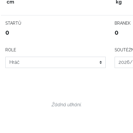
cm
kg
STARTŮ
BRANEK
0
0
ROLE
SOUTĚŽN
Žádná utkání.