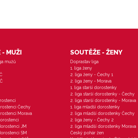
- MUŽI
SOUTĚŽE - ŽENY
iga mužů
Doprastav liga
1. liga ženy
VČ
2. liga ženy - Čechy 1
ZČ
2. liga ženy - Morava
1. liga starší dorostenky
M
2. liga starší dorostenky - Čechy
orostenci
2. liga starší dorostenky - Morava
dorostenci Čechy
1. liga mladší dorostenky
dorostenci Morava
2. liga mladší dorostenky Čechy
dorostenci
2. liga ženy - Čechy 2
 dorostenci JM
2. liga mladší dorostenky Morava
 dorostenci SM
Český pohár žen