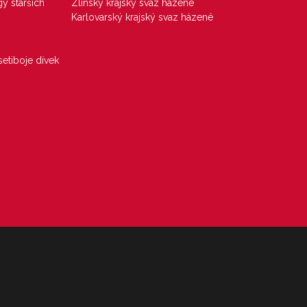
gy starších
Zlínský krajský svaz házené
Karlovarský krajský svaz házené
etiboje dívek