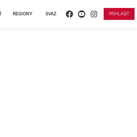
Í
REGIONY
SVAZ
PŘIHLÁSIT