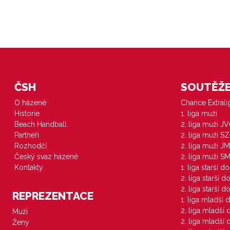
ČSH
SOUTĚŽE 
O házené
Chance Extral
Historie
1. liga muži
Beach Handball
2. liga muži J
Partneři
2. liga muži S
Rozhodčí
2. liga muži JM
Český svaz házené
2. liga muži S
Kontakty
1. liga starší d
2. liga starší 
2. liga starší 
REPREZENTACE
1. liga mladší 
2. liga mladší
Muži
2. liga mladší
Ženy