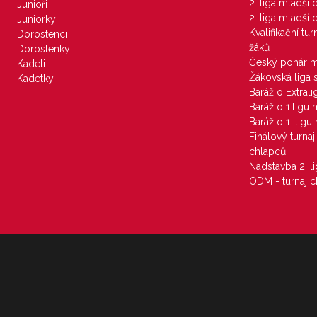
2. liga mladší
Junioři
2. liga mladší
Juniorky
Kvalifikační tu
Dorostenci
žáků
Dorostenky
Český pohár 
Kadeti
Žákovská liga 
Kadetky
Baráž o Extral
Baráž o 1.ligu
Baráž o 1. lig
Finálový turna
chlapců
Nadstavba 2. l
ODM - turnaj c