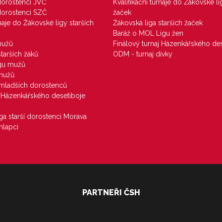
 dorostenci JVČ
Kvalifikační turnaje do Žákovské li
 dorostenci SZČ
žaček
rnaje do Žákovské ligy starších
Žákovská liga starších žaček
Baráž o MOL Ligu žen
mužů
Finálový turnaj Házenkářského des
starších žáků
ODM - turnaj dívky
igu mužů
 mužů
u mladších dorostenců
j Házenkářského desetiboje
iga starší dorostenci Morava
hlapci
PARTNEŘI ČSH