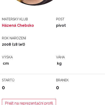
MATEŘSKÝ KLUB
POST
Házená Chebsko
pivot
ROK NAROZENÍ
2008 (18 let)
VÝŠKA
VÁHA
cm
kg
STARTŮ
BRANEK
0
0
Přejít na reprezentační profil