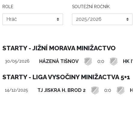
ROLE
SOUTĚŽNÍ ROČNÍK
STARTY - JIŽNÍ MORAVA MINIŽACTVO
HÁZENÁ TIŠNOV
0:0
HK I
30/05/2026
STARTY - LIGA VYSOČINY MINIŽACTVA 5+1
TJ JISKRA H. BROD 2
0:0
H
14/12/2025