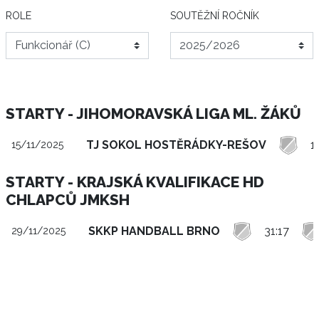
ROLE
SOUTĚŽNÍ ROČNÍK
STARTY - JIHOMORAVSKÁ LIGA ML. ŽÁKŮ
TJ SOKOL HOSTĚRÁDKY-REŠOV
1
15/11/2025
STARTY - KRAJSKÁ KVALIFIKACE HD
CHLAPCŮ JMKSH
SKKP HANDBALL BRNO
31:17
29/11/2025