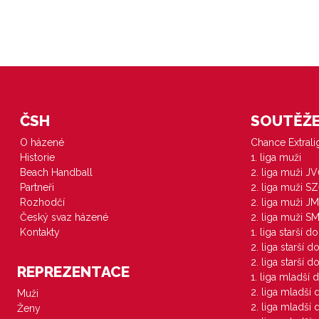
ČSH
SOUTĚŽE 
O házené
Chance Extral
Historie
1. liga muži
Beach Handball
2. liga muži J
Partneři
2. liga muži S
Rozhodčí
2. liga muži JM
Český svaz házené
2. liga muži S
Kontakty
1. liga starší d
2. liga starší 
2. liga starší 
REPREZENTACE
1. liga mladší 
2. liga mladší
Muži
2. liga mladší
Ženy