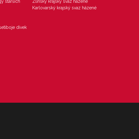
gy starších
Zlínský krajský svaz házené
Karlovarský krajský svaz házené
etiboje dívek