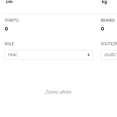
cm
kg
STARTŮ
BRANEK
0
0
ROLE
SOUTĚŽN
Žádná utkání.