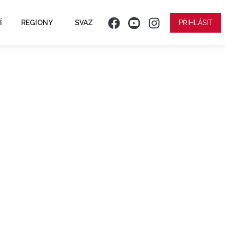
Í
REGIONY
SVAZ
PŘIHLÁSIT