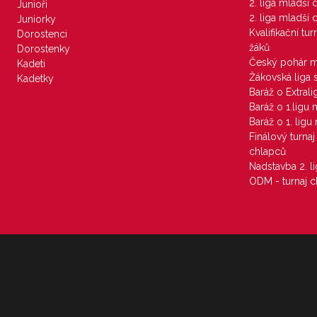
2. liga mladší
Junioři
2. liga mladší
Juniorky
Kvalifikační tu
Dorostenci
žáků
Dorostenky
Český pohár 
Kadeti
Žákovská liga 
Kadetky
Baráž o Extral
Baráž o 1.ligu
Baráž o 1. lig
Finálový turna
chlapců
Nadstavba 2. l
ODM - turnaj c