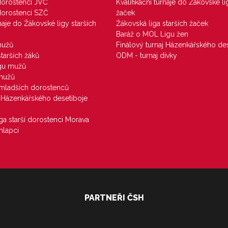
 dorostenci JVČ
Kvalifikační turnaje do Žákovské li
 dorostenci SZČ
žaček
rnaje do Žákovské ligy starších
Žákovská liga starších žaček
Baráž o MOL Ligu žen
mužů
Finálový turnaj Házenkářského des
starších žáků
ODM - turnaj dívky
igu mužů
 mužů
u mladších dorostenců
j Házenkářského desetiboje
iga starší dorostenci Morava
hlapci
PARTNEŘI ČSH