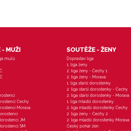
- MUŽI
SOUTĚŽE - ŽENY
iga mužů
Doprastav liga
1. liga ženy
VČ
2. liga ženy - Čechy 1
ZČ
2. liga ženy - Morava
1. liga starší dorostenky
M
2. liga starší dorostenky - Čechy
orostenci
2. liga starší dorostenky - Morava
dorostenci Čechy
1. liga mladší dorostenky
dorostenci Morava
2. liga mladší dorostenky Čechy
dorostenci
2. liga ženy - Čechy 2
 dorostenci JM
2. liga mladší dorostenky Morava
 dorostenci SM
Český pohár žen