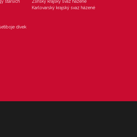
gy starších
Zlínský krajský svaz házené
Karlovarský krajský svaz házené
etiboje dívek