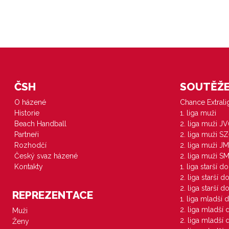
ČSH
SOUTĚŽE 
O házené
Chance Extral
Historie
1. liga muži
Beach Handball
2. liga muži J
Partneři
2. liga muži S
Rozhodčí
2. liga muži JM
Český svaz házené
2. liga muži S
Kontakty
1. liga starší d
2. liga starší 
2. liga starší 
REPREZENTACE
1. liga mladší 
2. liga mladší
Muži
2. liga mladší
Ženy