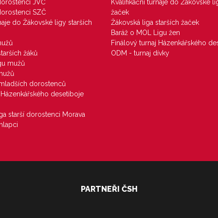
 dorostenci JVČ
Kvalifikační turnaje do Žákovské li
 dorostenci SZČ
žaček
rnaje do Žákovské ligy starších
Žákovská liga starších žaček
Baráž o MOL Ligu žen
mužů
Finálový turnaj Házenkářského des
starších žáků
ODM - turnaj dívky
igu mužů
 mužů
u mladších dorostenců
j Házenkářského desetiboje
iga starší dorostenci Morava
hlapci
PARTNEŘI ČSH