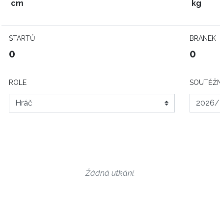
cm
kg
STARTŮ
BRANEK
0
0
ROLE
SOUTĚŽN
Žádná utkání.