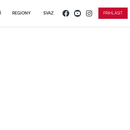
Í
REGIONY
SVAZ
PŘIHLÁSIT