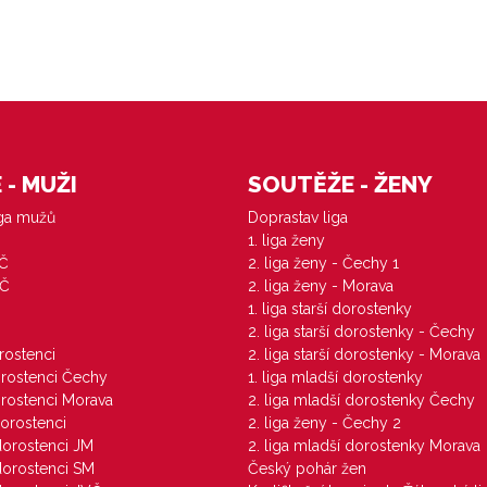
- MUŽI
SOUTĚŽE - ŽENY
iga mužů
Doprastav liga
1. liga ženy
VČ
2. liga ženy - Čechy 1
ZČ
2. liga ženy - Morava
1. liga starší dorostenky
M
2. liga starší dorostenky - Čechy
orostenci
2. liga starší dorostenky - Morava
dorostenci Čechy
1. liga mladší dorostenky
dorostenci Morava
2. liga mladší dorostenky Čechy
dorostenci
2. liga ženy - Čechy 2
 dorostenci JM
2. liga mladší dorostenky Morava
 dorostenci SM
Český pohár žen