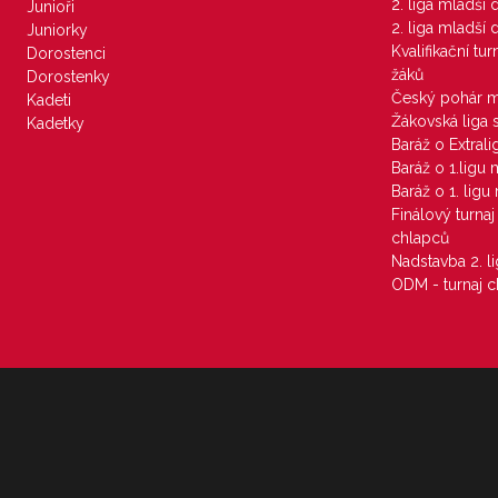
2. liga mladší
Junioři
2. liga mladší
Juniorky
Kvalifikační tu
Dorostenci
žáků
Dorostenky
Český pohár 
Kadeti
Žákovská liga 
Kadetky
Baráž o Extral
Baráž o 1.ligu
Baráž o 1. lig
Finálový turna
chlapců
Nadstavba 2. l
ODM - turnaj c