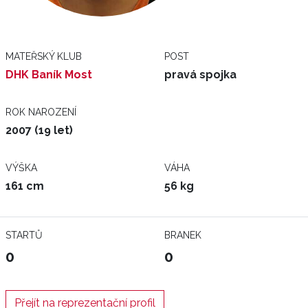
MATEŘSKÝ KLUB
POST
DHK Baník Most
pravá spojka
ROK NAROZENÍ
2007 (19 let)
VÝŠKA
VÁHA
161 cm
56 kg
STARTŮ
BRANEK
0
0
Přejít na reprezentační profil