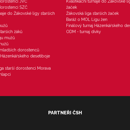
 dorostenci JVČ
Kvalifikační turnaje do Žákovské li
 dorostenci SZČ
žaček
rnaje do Žákovské ligy starších
Žákovská liga starších žaček
Baráž o MOL Ligu žen
mužů
Finálový turnaj Házenkářského des
starších žáků
ODM - turnaj dívky
igu mužů
 mužů
u mladších dorostenců
j Házenkářského desetiboje
iga starší dorostenci Morava
hlapci
PARTNEŘI ČSH