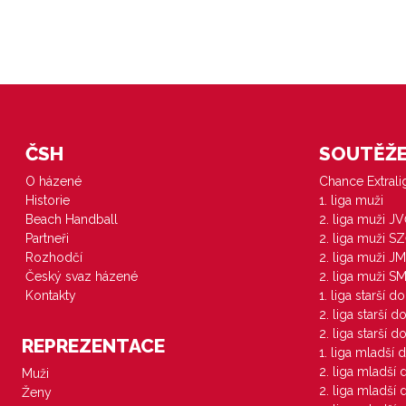
ČSH
SOUTĚŽE 
O házené
Chance Extral
Historie
1. liga muži
Beach Handball
2. liga muži J
Partneři
2. liga muži S
Rozhodčí
2. liga muži JM
Český svaz házené
2. liga muži S
Kontakty
1. liga starší d
2. liga starší 
2. liga starší 
REPREZENTACE
1. liga mladší 
2. liga mladší
Muži
2. liga mladší
Ženy