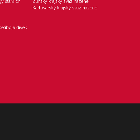
gy starších
Zlínský krajský svaz házené
Karlovarský krajský svaz házené
etiboje dívek