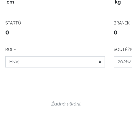
cm
kg
STARTŮ
BRANEK
0
0
ROLE
SOUTĚŽN
Žádná utkání.