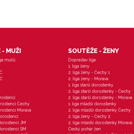
- MUŽI
SOUTĚŽE - ŽENY
iga mužů
Doprastav liga
1. liga ženy
VČ
2. liga ženy - Čechy 1
ZČ
2. liga ženy - Morava
1. liga starší dorostenky
M
2. liga starší dorostenky - Čechy
orostenci
2. liga starší dorostenky - Morava
dorostenci Čechy
1. liga mladší dorostenky
dorostenci Morava
2. liga mladší dorostenky Čechy
dorostenci
2. liga ženy - Čechy 2
 dorostenci JM
2. liga mladší dorostenky Morava
 dorostenci SM
Český pohár žen