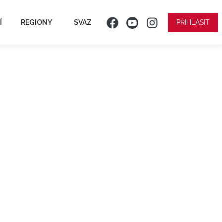
Í
REGIONY
SVAZ
PŘIHLÁSIT