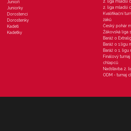
2. liga mladší
Junioři
2. liga mladší
Juniorky
Kvalifikační tu
Dorostenci
žáků
Dorostenky
Český pohár 
Kadeti
Žákovská liga 
Kadetky
Baráž o Extral
Baráž o 1.ligu
Baráž o 1. lig
Finálový turna
chlapců
Nadstavba 2. l
ODM - turnaj c