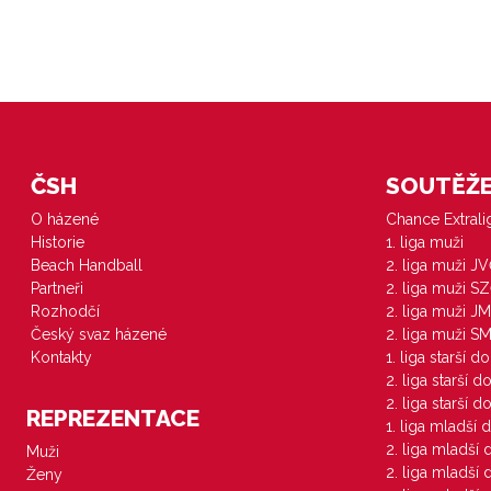
ČSH
SOUTĚŽE 
O házené
Chance Extral
Historie
1. liga muži
Beach Handball
2. liga muži J
Partneři
2. liga muži S
Rozhodčí
2. liga muži JM
Český svaz házené
2. liga muži S
Kontakty
1. liga starší d
2. liga starší 
2. liga starší 
REPREZENTACE
1. liga mladší 
2. liga mladší
Muži
2. liga mladší
Ženy