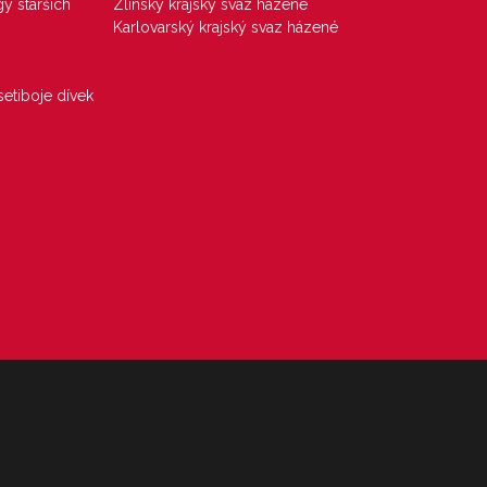
gy starších
Zlínský krajský svaz házené
Karlovarský krajský svaz házené
etiboje dívek