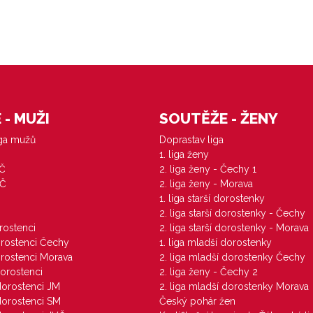
- MUŽI
SOUTĚŽE - ŽENY
iga mužů
Doprastav liga
1. liga ženy
VČ
2. liga ženy - Čechy 1
ZČ
2. liga ženy - Morava
1. liga starší dorostenky
M
2. liga starší dorostenky - Čechy
orostenci
2. liga starší dorostenky - Morava
dorostenci Čechy
1. liga mladší dorostenky
dorostenci Morava
2. liga mladší dorostenky Čechy
dorostenci
2. liga ženy - Čechy 2
 dorostenci JM
2. liga mladší dorostenky Morava
 dorostenci SM
Český pohár žen