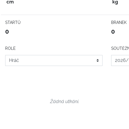
cm
kg
STARTŮ
BRANEK
0
0
ROLE
SOUTĚŽN
Žádná utkání.