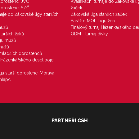
 dorostenci JVČ
Kvalifikační turnaje do Žákovské li
 dorostenci SZČ
žaček
rnaje do Žákovské ligy starších
Žákovská liga starších žaček
Baráž o MOL Ligu žen
mužů
Finálový turnaj Házenkářského des
starších žáků
ODM - turnaj dívky
igu mužů
 mužů
u mladších dorostenců
j Házenkářského desetiboje
iga starší dorostenci Morava
hlapci
PARTNEŘI ČSH