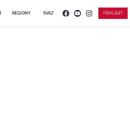
Í
REGIONY
SVAZ
PŘIHLÁSIT