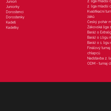
2. liga mladší
Junioři
2. liga mladší
Juniorky
Kvalifikační tu
Dorostenci
žáků
Dorostenky
Český pohár 
Kadeti
Žákovská liga 
Kadetky
Baráž o Extral
Baráž o 1.ligu
Baráž o 1. lig
Finálový turna
chlapců
Nadstavba 2. l
ODM - turnaj c