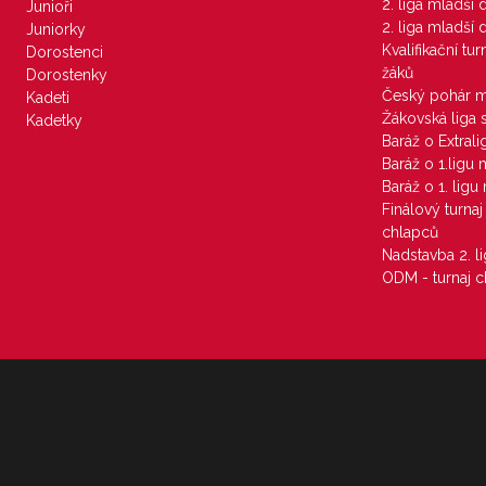
2. liga mladší
Junioři
2. liga mladší
Juniorky
Kvalifikační tu
Dorostenci
žáků
Dorostenky
Český pohár 
Kadeti
Žákovská liga 
Kadetky
Baráž o Extral
Baráž o 1.ligu
Baráž o 1. lig
Finálový turna
chlapců
Nadstavba 2. l
ODM - turnaj c