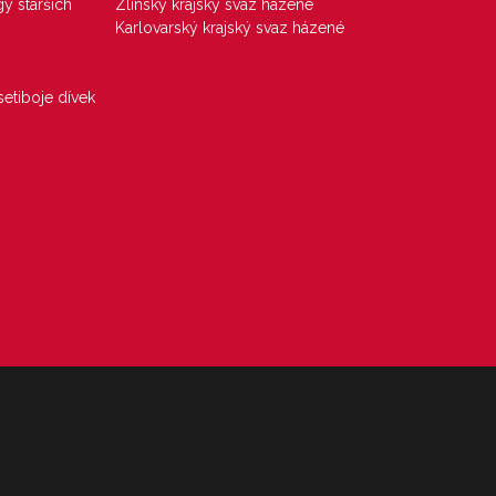
gy starších
Zlínský krajský svaz házené
Karlovarský krajský svaz házené
etiboje dívek