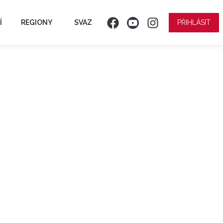
Í
REGIONY
SVAZ
PŘIHLÁSIT