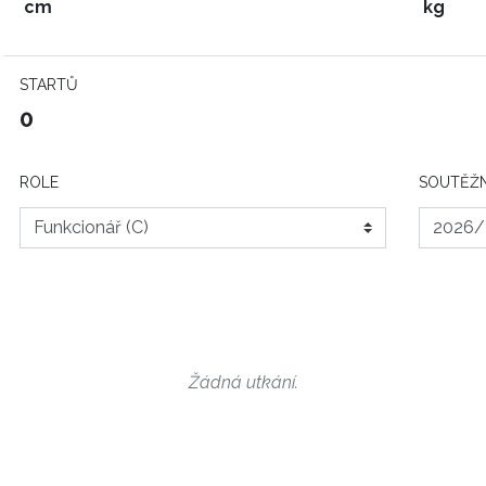
cm
kg
STARTŮ
0
ROLE
SOUTĚŽN
Žádná utkání.