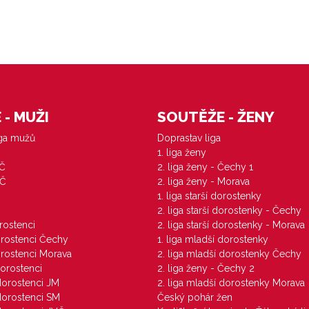
- MUŽI
SOUTĚŽE - ŽENY
iga mužů
Doprastav liga
1. liga ženy
VČ
2. liga ženy - Čechy 1
ZČ
2. liga ženy - Morava
1. liga starší dorostenky
M
2. liga starší dorostenky - Čechy
orostenci
2. liga starší dorostenky - Morava
dorostenci Čechy
1. liga mladší dorostenky
dorostenci Morava
2. liga mladší dorostenky Čechy
dorostenci
2. liga ženy - Čechy 2
 dorostenci JM
2. liga mladší dorostenky Morava
 dorostenci SM
Český pohár žen