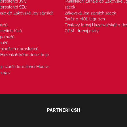
 dorostenci JVČ
Kvalifikační turnaje do Žákovské li
 dorostenci SZČ
žaček
rnaje do Žákovské ligy starších
Žákovská liga starších žaček
Baráž o MOL Ligu žen
mužů
Finálový turnaj Házenkářského des
starších žáků
ODM - turnaj dívky
igu mužů
 mužů
u mladších dorostenců
j Házenkářského desetiboje
iga starší dorostenci Morava
hlapci
PARTNEŘI ČSH