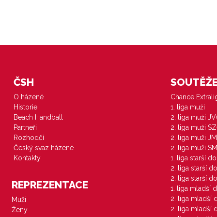
ČSH
SOUTĚŽE 
O házené
Chance Extral
Historie
1. liga muži
Beach Handball
2. liga muži J
Partneři
2. liga muži S
Rozhodčí
2. liga muži JM
Český svaz házené
2. liga muži S
Kontakty
1. liga starší d
2. liga starší 
2. liga starší 
REPREZENTACE
1. liga mladší 
2. liga mladší
Muži
2. liga mladší
Ženy