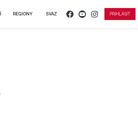
Í
REGIONY
SVAZ
PŘIHLÁSIT
ř