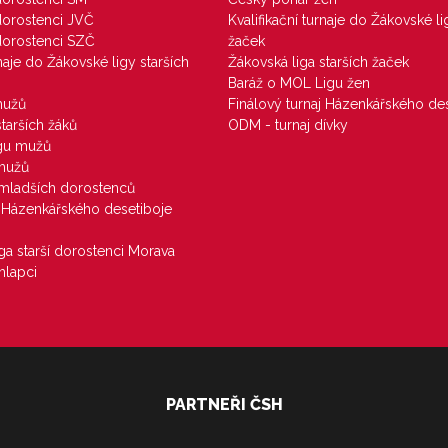
 dorostenci JVČ
Kvalifikační turnaje do Žákovské li
 dorostenci SZČ
žaček
rnaje do Žákovské ligy starších
Žákovská liga starších žaček
Baráž o MOL Ligu žen
mužů
Finálový turnaj Házenkářského des
starších žáků
ODM - turnaj dívky
igu mužů
 mužů
u mladších dorostenců
j Házenkářského desetiboje
iga starší dorostenci Morava
hlapci
PARTNEŘI ČSH