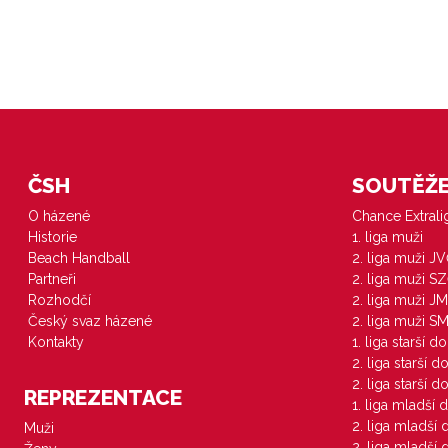
ČSH
SOUTĚŽE 
O házené
Chance Extral
Historie
1. liga muži
Beach Handball
2. liga muži J
Partneři
2. liga muži S
Rozhodčí
2. liga muži JM
Český svaz házené
2. liga muži S
Kontakty
1. liga starší d
2. liga starší 
2. liga starší 
REPREZENTACE
1. liga mladší 
2. liga mladší
Muži
2. liga mladší