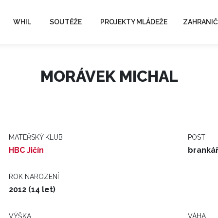
WHIL
SOUTĚŽE
PROJEKTY MLÁDEŽE
ZAHRANIČ
MORÁVEK MICHAL
MATEŘSKÝ KLUB
POST
HBC Jičín
branká
ROK NAROZENÍ
2012 (14 let)
VÝŠKA
VÁHA