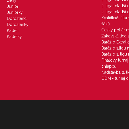
Ženy
2. liga mladší
Junioři
2. liga mladší
Juniorky
Kvalifikační tu
Dorostenci
žáků
Dorostenky
Český pohár 
Kadeti
Žákovská liga 
Kadetky
Baráž o Extral
Baráž o 1.ligu
Baráž o 1. lig
Finálový turna
chlapců
Nadstavba 2. l
ODM - turnaj c