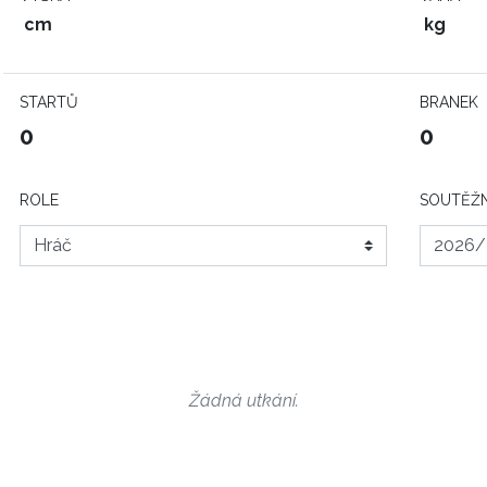
cm
kg
STARTŮ
BRANEK
0
0
ROLE
SOUTĚŽN
Žádná utkání.