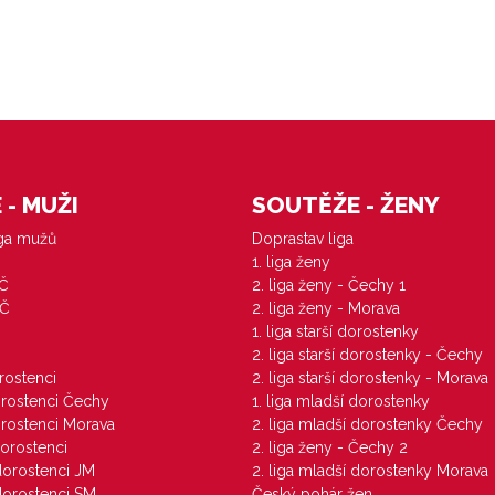
- MUŽI
SOUTĚŽE - ŽENY
iga mužů
Doprastav liga
1. liga ženy
VČ
2. liga ženy - Čechy 1
ZČ
2. liga ženy - Morava
1. liga starší dorostenky
M
2. liga starší dorostenky - Čechy
orostenci
2. liga starší dorostenky - Morava
dorostenci Čechy
1. liga mladší dorostenky
dorostenci Morava
2. liga mladší dorostenky Čechy
dorostenci
2. liga ženy - Čechy 2
 dorostenci JM
2. liga mladší dorostenky Morava
 dorostenci SM
Český pohár žen