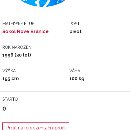
MATEŘSKÝ KLUB
POST
Sokol Nové Bránice
pivot
ROK NAROZENÍ
1996 (30 let)
VÝŠKA
VÁHA
195 cm
100 kg
STARTŮ
0
Přejít na reprezentační profil