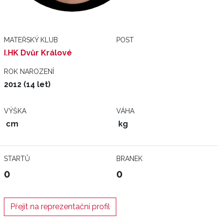
MATEŘSKÝ KLUB
POST
I.HK Dvůr Králové
ROK NAROZENÍ
2012 (14 let)
VÝŠKA
VÁHA
cm
kg
STARTŮ
BRANEK
0
0
Přejít na reprezentační profil