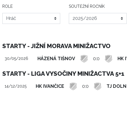
ROLE
SOUTĚŽNÍ ROČNÍK
STARTY - JIŽNÍ MORAVA MINIŽACTVO
HÁZENÁ TIŠNOV
0:0
HK I
30/05/2026
STARTY - LIGA VYSOČINY MINIŽACTVA 5+1
HK IVANČICE
0:0
TJ DOLNÍ
14/12/2025