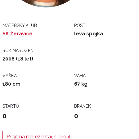
MATEŘSKÝ KLUB
POST
SK Žeravice
levá spojka
ROK NAROZENÍ
2008 (18 let)
VÝŠKA
VÁHA
180 cm
67 kg
STARTŮ
BRANEK
0
0
Přejít na reprezentační profil