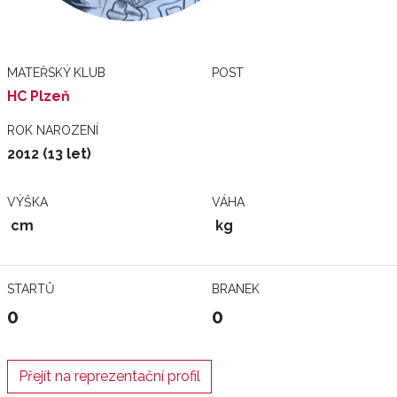
MATEŘSKÝ KLUB
POST
HC Plzeň
ROK NAROZENÍ
2012 (13 let)
VÝŠKA
VÁHA
cm
kg
STARTŮ
BRANEK
0
0
Přejít na reprezentační profil