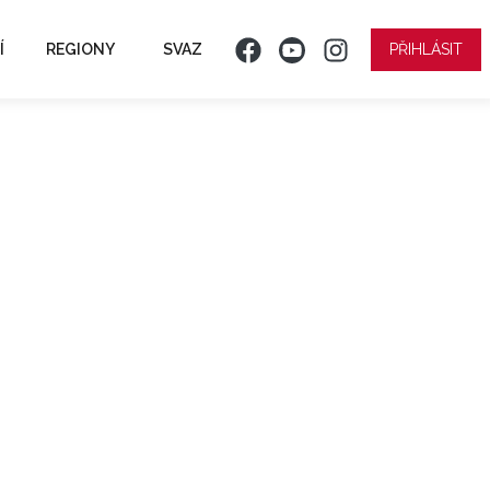
Í
REGIONY
SVAZ
PŘIHLÁSIT