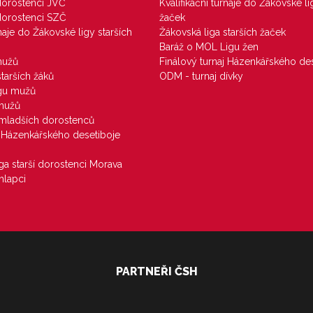
 dorostenci JVČ
Kvalifikační turnaje do Žákovské li
 dorostenci SZČ
žaček
rnaje do Žákovské ligy starších
Žákovská liga starších žaček
Baráž o MOL Ligu žen
mužů
Finálový turnaj Házenkářského des
starších žáků
ODM - turnaj dívky
igu mužů
 mužů
u mladších dorostenců
j Házenkářského desetiboje
iga starší dorostenci Morava
hlapci
PARTNEŘI ČSH