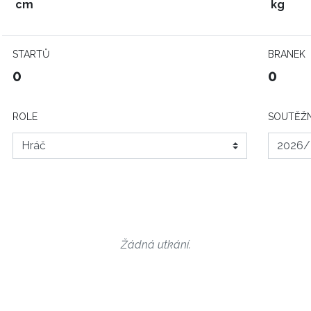
cm
kg
STARTŮ
BRANEK
0
0
ROLE
SOUTĚŽN
Žádná utkání.