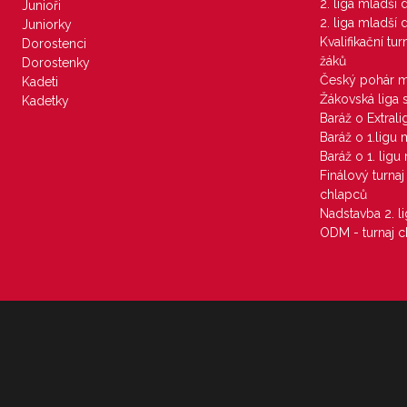
2. liga mladší
Junioři
2. liga mladší
Juniorky
Kvalifikační tu
Dorostenci
žáků
Dorostenky
Český pohár 
Kadeti
Žákovská liga 
Kadetky
Baráž o Extral
Baráž o 1.ligu
Baráž o 1. lig
Finálový turna
chlapců
Nadstavba 2. l
ODM - turnaj c