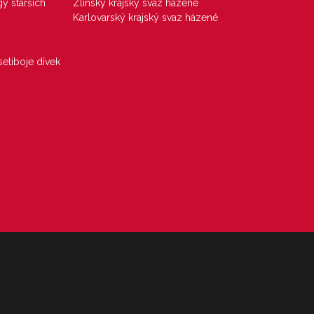
gy starších
Zlínský krajský svaz házené
Karlovarský krajský svaz házené
etiboje dívek