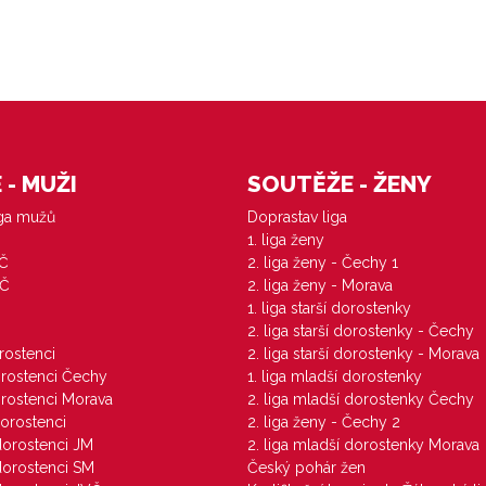
- MUŽI
SOUTĚŽE - ŽENY
iga mužů
Doprastav liga
1. liga ženy
VČ
2. liga ženy - Čechy 1
ZČ
2. liga ženy - Morava
1. liga starší dorostenky
M
2. liga starší dorostenky - Čechy
orostenci
2. liga starší dorostenky - Morava
dorostenci Čechy
1. liga mladší dorostenky
dorostenci Morava
2. liga mladší dorostenky Čechy
dorostenci
2. liga ženy - Čechy 2
 dorostenci JM
2. liga mladší dorostenky Morava
 dorostenci SM
Český pohár žen