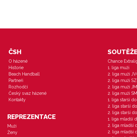
ČSH
SOUTĚŽE 
O házené
Chance Extral
Historie
1. liga muži
Beach Handball
2. liga muži J
Partneři
2. liga muži S
Rozhodčí
2. liga muži JM
Český svaz házené
2. liga muži S
Kontakty
1. liga starší d
2. liga starší 
2. liga starší 
REPREZENTACE
1. liga mladší 
2. liga mladší
Muži
2. liga mladší
Ženy