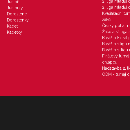
2. liga mladší
Junioři
2. liga mladší
Juniorky
Kvalifikační tu
Dorostenci
žáků
Dorostenky
Český pohár 
Kadeti
Žákovská liga 
Kadetky
Baráž o Extral
Baráž o 1.ligu
Baráž o 1. lig
Finálový turna
chlapců
Nadstavba 2. l
ODM - turnaj c