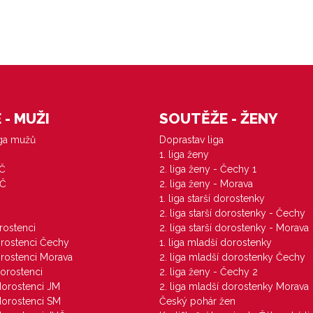
- MUŽI
SOUTĚŽE - ŽENY
iga mužů
Doprastav liga
1. liga ženy
VČ
2. liga ženy - Čechy 1
ZČ
2. liga ženy - Morava
1. liga starší dorostenky
M
2. liga starší dorostenky - Čechy
orostenci
2. liga starší dorostenky - Morava
dorostenci Čechy
1. liga mladší dorostenky
dorostenci Morava
2. liga mladší dorostenky Čechy
dorostenci
2. liga ženy - Čechy 2
 dorostenci JM
2. liga mladší dorostenky Morava
 dorostenci SM
Český pohár žen