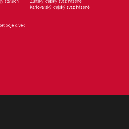
gy starších
Zlínský krajský svaz házené
Karlovarský krajský svaz házené
etiboje dívek