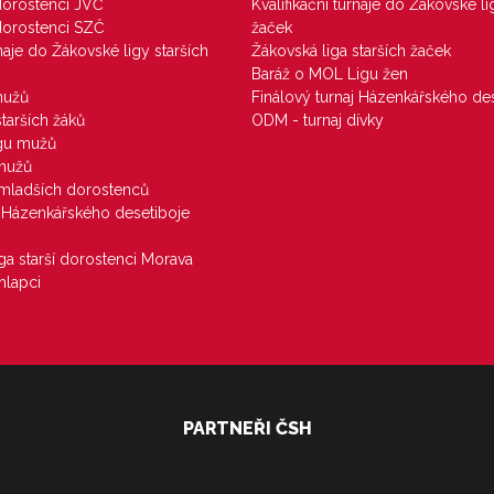
 dorostenci JVČ
Kvalifikační turnaje do Žákovské li
 dorostenci SZČ
žaček
rnaje do Žákovské ligy starších
Žákovská liga starších žaček
Baráž o MOL Ligu žen
mužů
Finálový turnaj Házenkářského des
starších žáků
ODM - turnaj dívky
igu mužů
 mužů
u mladších dorostenců
j Házenkářského desetiboje
iga starší dorostenci Morava
hlapci
PARTNEŘI ČSH