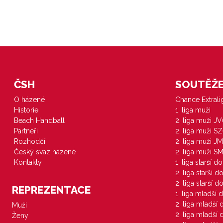
ČSH
SOUTĚŽE 
O házené
Chance Extral
Historie
1. liga muži
Beach Handball
2. liga muži J
Partneři
2. liga muži S
Rozhodčí
2. liga muži JM
Český svaz házené
2. liga muži S
Kontakty
1. liga starší d
2. liga starší 
2. liga starší 
REPREZENTACE
1. liga mladší 
2. liga mladší
Muži
2. liga mladší
Ženy