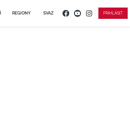
Í
REGIONY
SVAZ
PŘIHLÁSIT