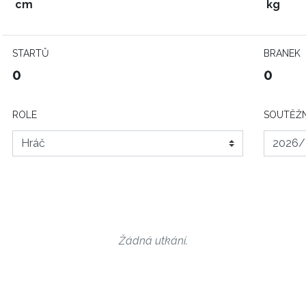
cm
kg
STARTŮ
BRANEK
0
0
ROLE
SOUTĚŽN
Žádná utkání.