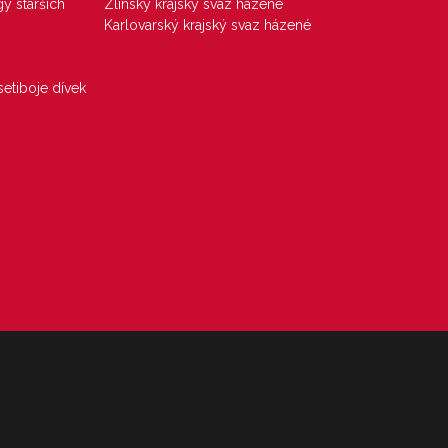
gy starších
Zlínský krajský svaz házené
Karlovarský krajský svaz házené
etiboje dívek