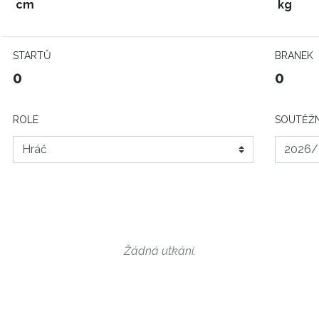
cm
kg
STARTŮ
BRANEK
0
0
ROLE
SOUTĚŽN
Žádná utkání.