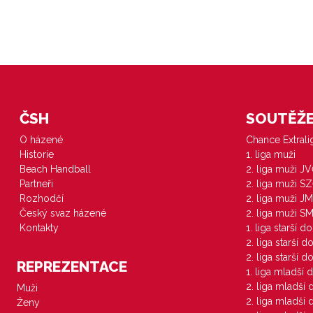
ČSH
SOUTĚŽE 
O házené
Chance Extral
Historie
1. liga muži
Beach Handball
2. liga muži J
Partneři
2. liga muži S
Rozhodčí
2. liga muži JM
Český svaz házené
2. liga muži S
Kontakty
1. liga starší d
2. liga starší 
2. liga starší 
REPREZENTACE
1. liga mladší 
2. liga mladší
Muži
2. liga mladší
Ženy