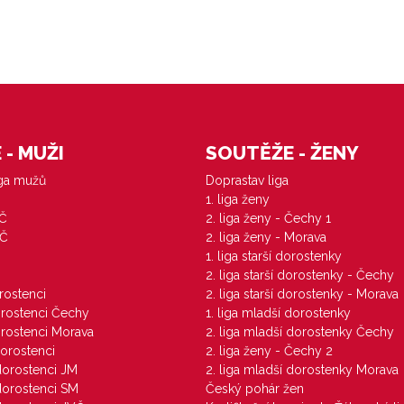
- MUŽI
SOUTĚŽE - ŽENY
iga mužů
Doprastav liga
1. liga ženy
VČ
2. liga ženy - Čechy 1
ZČ
2. liga ženy - Morava
1. liga starší dorostenky
M
2. liga starší dorostenky - Čechy
orostenci
2. liga starší dorostenky - Morava
dorostenci Čechy
1. liga mladší dorostenky
dorostenci Morava
2. liga mladší dorostenky Čechy
dorostenci
2. liga ženy - Čechy 2
 dorostenci JM
2. liga mladší dorostenky Morava
 dorostenci SM
Český pohár žen