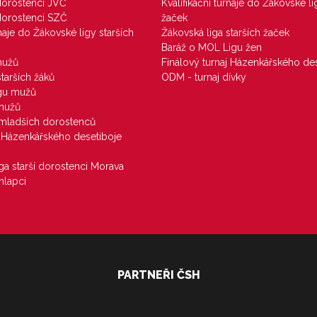
 dorostenci JVČ
Kvalifikační turnaje do Žákovské li
 dorostenci SZČ
žaček
rnaje do Žákovské ligy starších
Žákovská liga starších žaček
Baráž o MOL Ligu žen
mužů
Finálový turnaj Házenkářského des
starších žáků
ODM - turnaj dívky
igu mužů
 mužů
u mladších dorostenců
j Házenkářského desetiboje
iga starší dorostenci Morava
hlapci
PARTNEŘI ČSH