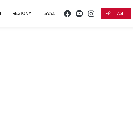
Í
REGIONY
SVAZ
PŘIHLÁSIT