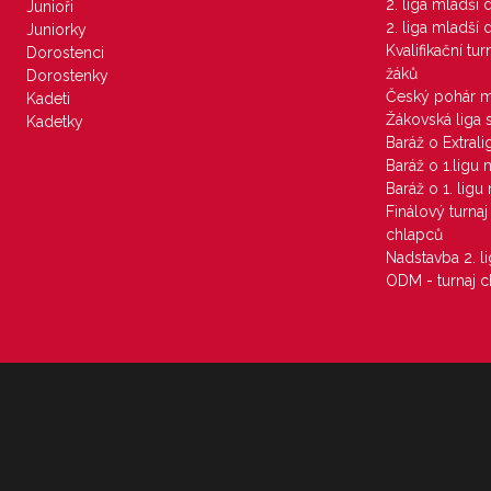
2. liga mladší
Junioři
2. liga mladší
Juniorky
Kvalifikační tu
Dorostenci
žáků
Dorostenky
Český pohár 
Kadeti
Žákovská liga 
Kadetky
Baráž o Extral
Baráž o 1.ligu
Baráž o 1. lig
Finálový turna
chlapců
Nadstavba 2. l
ODM - turnaj c