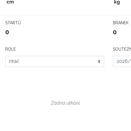
cm
kg
STARTŮ
BRANEK
0
0
ROLE
SOUTĚŽN
Žádná utkání.