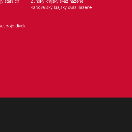
gy starších
Zlínský krajský svaz házené
Karlovarský krajský svaz házené
etiboje dívek