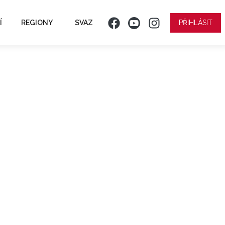
Í
REGIONY
SVAZ
PŘIHLÁSIT