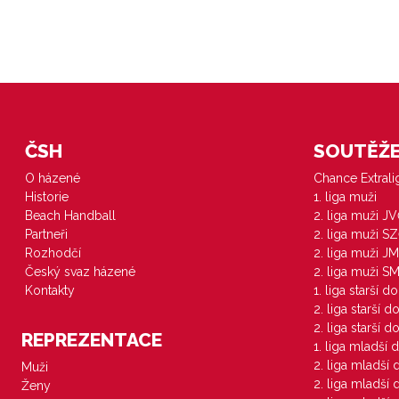
ČSH
SOUTĚŽE 
O házené
Chance Extral
Historie
1. liga muži
Beach Handball
2. liga muži J
Partneři
2. liga muži S
Rozhodčí
2. liga muži JM
Český svaz házené
2. liga muži S
Kontakty
1. liga starší d
2. liga starší 
2. liga starší 
REPREZENTACE
1. liga mladší 
2. liga mladší
Muži
2. liga mladší
Ženy