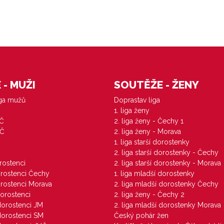
- MUŽI
SOUTĚŽE - ŽENY
iga mužů
Doprastav liga
1. liga ženy
VČ
2. liga ženy - Čechy 1
ZČ
2. liga ženy - Morava
1. liga starší dorostenky
M
2. liga starší dorostenky - Čechy
orostenci
2. liga starší dorostenky - Morava
dorostenci Čechy
1. liga mladší dorostenky
dorostenci Morava
2. liga mladší dorostenky Čechy
dorostenci
2. liga ženy - Čechy 2
 dorostenci JM
2. liga mladší dorostenky Morava
 dorostenci SM
Český pohár žen