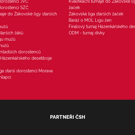
 dorostenci JVČ
Kvalifikační turnaje do Žákovské li
 dorostenci SZČ
žaček
rnaje do Žákovské ligy starších
Žákovská liga starších žaček
Baráž o MOL Ligu žen
mužů
Finálový turnaj Házenkářského des
starších žáků
ODM - turnaj dívky
igu mužů
 mužů
u mladších dorostenců
j Házenkářského desetiboje
iga starší dorostenci Morava
hlapci
PARTNEŘI ČSH