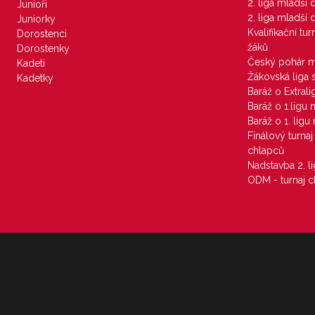
2. liga mladší
Junioři
2. liga mladší
Juniorky
Kvalifikační tu
Dorostenci
žáků
Dorostenky
Český pohár 
Kadeti
Žákovská liga 
Kadetky
Baráž o Extral
Baráž o 1.ligu
Baráž o 1. lig
Finálový turna
chlapců
Nadstavba 2. l
ODM - turnaj c