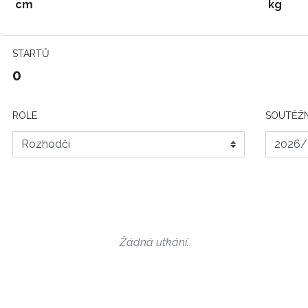
cm
kg
STARTŮ
0
ROLE
SOUTĚŽN
Žádná utkání.