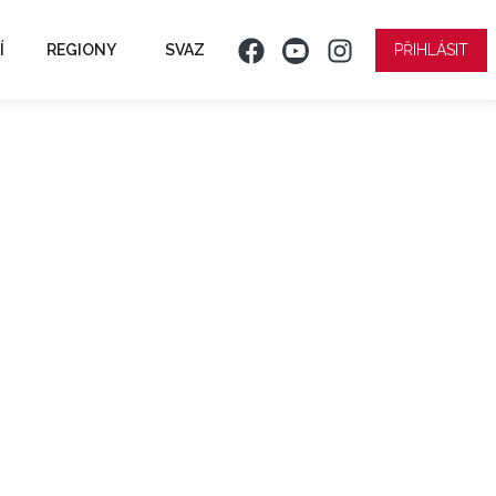
Í
REGIONY
SVAZ
PŘIHLÁSIT