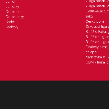
2. liga mladší
Junioři
2. liga mladší
Juniorky
Kvalifikační tu
Dorostenci
žáků
Dorostenky
Český pohár 
Kadeti
Žákovská liga 
Kadetky
Baráž o Extral
Baráž o 1.ligu
Baráž o 1. lig
Finálový turna
chlapců
Nadstavba 2. l
ODM - turnaj c