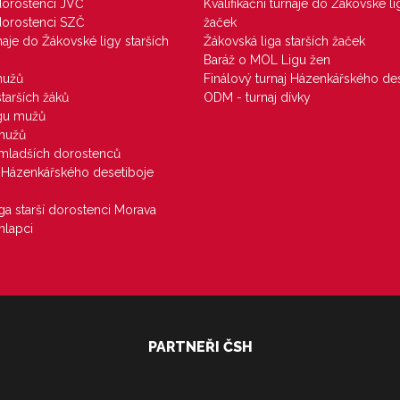
 dorostenci JVČ
Kvalifikační turnaje do Žákovské li
 dorostenci SZČ
žaček
rnaje do Žákovské ligy starších
Žákovská liga starších žaček
Baráž o MOL Ligu žen
mužů
Finálový turnaj Házenkářského des
starších žáků
ODM - turnaj dívky
igu mužů
 mužů
u mladších dorostenců
j Házenkářského desetiboje
iga starší dorostenci Morava
hlapci
PARTNEŘI ČSH