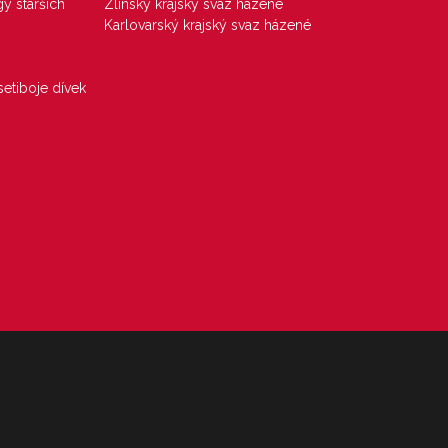
gy starších
Zlínský krajský svaz házené
Karlovarský krajský svaz házené
etiboje dívek