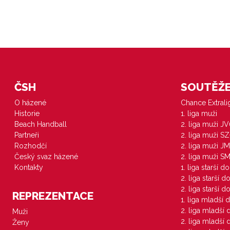
ČSH
SOUTĚŽE 
O házené
Chance Extral
Historie
1. liga muži
Beach Handball
2. liga muži J
Partneři
2. liga muži S
Rozhodčí
2. liga muži JM
Český svaz házené
2. liga muži S
Kontakty
1. liga starší d
2. liga starší 
2. liga starší 
REPREZENTACE
1. liga mladší 
2. liga mladší
Muži
2. liga mladší
Ženy