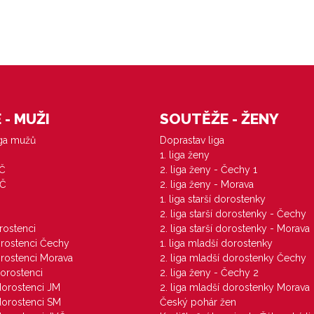
- MUŽI
SOUTĚŽE - ŽENY
iga mužů
Doprastav liga
1. liga ženy
VČ
2. liga ženy - Čechy 1
ZČ
2. liga ženy - Morava
1. liga starší dorostenky
M
2. liga starší dorostenky - Čechy
orostenci
2. liga starší dorostenky - Morava
dorostenci Čechy
1. liga mladší dorostenky
dorostenci Morava
2. liga mladší dorostenky Čechy
dorostenci
2. liga ženy - Čechy 2
 dorostenci JM
2. liga mladší dorostenky Morava
 dorostenci SM
Český pohár žen