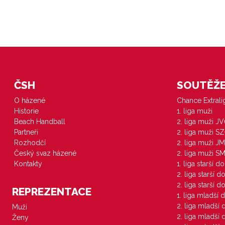
ČSH
SOUTĚŽE 
O házené
Chance Extral
Historie
1. liga muži
Beach Handball
2. liga muži J
Partneři
2. liga muži S
Rozhodčí
2. liga muži JM
Český svaz házené
2. liga muži S
Kontakty
1. liga starší d
2. liga starší 
2. liga starší 
REPREZENTACE
1. liga mladší 
2. liga mladší
Muži
2. liga mladší
Ženy