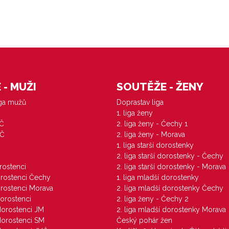
- MUŽI
SOUTĚŽE - ŽENY
iga mužů
Doprastav liga
1. liga ženy
VČ
2. liga ženy - Čechy 1
ZČ
2. liga ženy - Morava
1. liga starší dorostenky
M
2. liga starší dorostenky - Čechy
orostenci
2. liga starší dorostenky - Morava
dorostenci Čechy
1. liga mladší dorostenky
dorostenci Morava
2. liga mladší dorostenky Čechy
dorostenci
2. liga ženy - Čechy 2
 dorostenci JM
2. liga mladší dorostenky Morava
 dorostenci SM
Český pohár žen