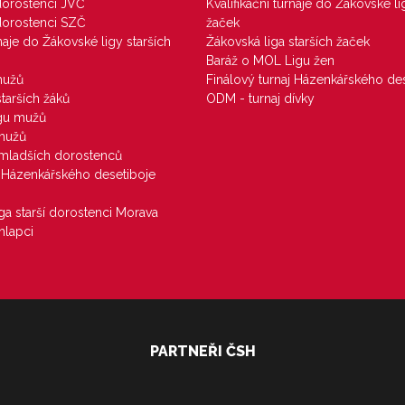
 dorostenci JVČ
Kvalifikační turnaje do Žákovské li
 dorostenci SZČ
žaček
rnaje do Žákovské ligy starších
Žákovská liga starších žaček
Baráž o MOL Ligu žen
mužů
Finálový turnaj Házenkářského des
starších žáků
ODM - turnaj dívky
igu mužů
 mužů
u mladších dorostenců
j Házenkářského desetiboje
iga starší dorostenci Morava
hlapci
PARTNEŘI ČSH