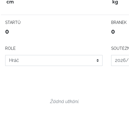
cm
kg
STARTŮ
BRANEK
0
0
ROLE
SOUTĚŽN
Žádná utkání.