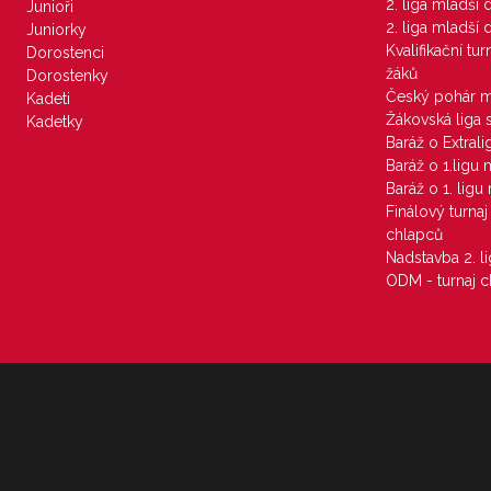
2. liga mladší
Junioři
2. liga mladší
Juniorky
Kvalifikační tu
Dorostenci
žáků
Dorostenky
Český pohár 
Kadeti
Žákovská liga 
Kadetky
Baráž o Extral
Baráž o 1.ligu
Baráž o 1. lig
Finálový turna
chlapců
Nadstavba 2. l
ODM - turnaj c