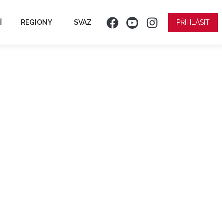
Í
REGIONY
SVAZ
PŘIHLÁSIT