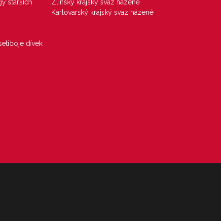
gy starších
Zlínský krajský svaz házené
Karlovarský krajský svaz házené
etiboje dívek