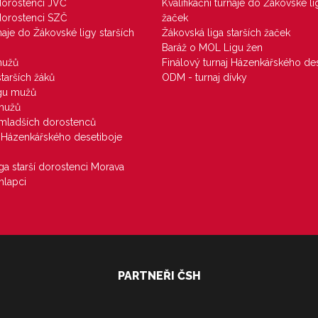
 dorostenci JVČ
Kvalifikační turnaje do Žákovské li
 dorostenci SZČ
žaček
rnaje do Žákovské ligy starších
Žákovská liga starších žaček
Baráž o MOL Ligu žen
mužů
Finálový turnaj Házenkářského des
starších žáků
ODM - turnaj dívky
igu mužů
 mužů
u mladších dorostenců
j Házenkářského desetiboje
iga starší dorostenci Morava
hlapci
PARTNEŘI ČSH