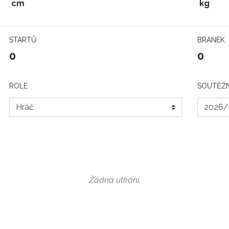
cm
kg
STARTŮ
BRANEK
0
0
ROLE
SOUTĚŽN
Žádná utkání.