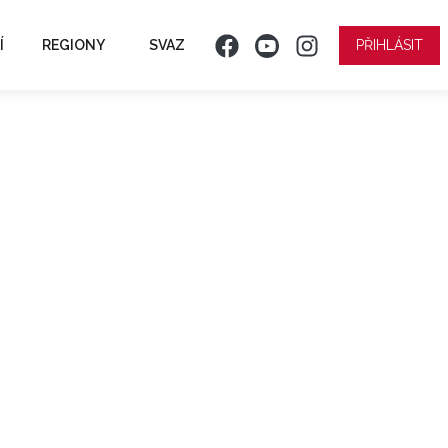
Í
REGIONY
SVAZ
PŘIHLÁSIT