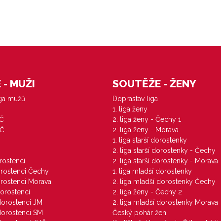
- MUŽI
SOUTĚŽE - ŽENY
iga mužů
Doprastav liga
1. liga ženy
VČ
2. liga ženy - Čechy 1
ZČ
2. liga ženy - Morava
1. liga starší dorostenky
M
2. liga starší dorostenky - Čechy
orostenci
2. liga starší dorostenky - Morava
dorostenci Čechy
1. liga mladší dorostenky
dorostenci Morava
2. liga mladší dorostenky Čechy
dorostenci
2. liga ženy - Čechy 2
 dorostenci JM
2. liga mladší dorostenky Morava
 dorostenci SM
Český pohár žen