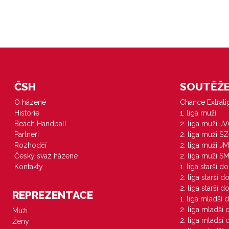
ČSH
SOUTĚŽE 
O házené
Chance Extral
Historie
1. liga muži
Beach Handball
2. liga muži J
Partneři
2. liga muži S
Rozhodčí
2. liga muži JM
Český svaz házené
2. liga muži S
Kontakty
1. liga starší d
2. liga starší 
2. liga starší 
REPREZENTACE
1. liga mladší 
2. liga mladší
Muži
2. liga mladší
Ženy