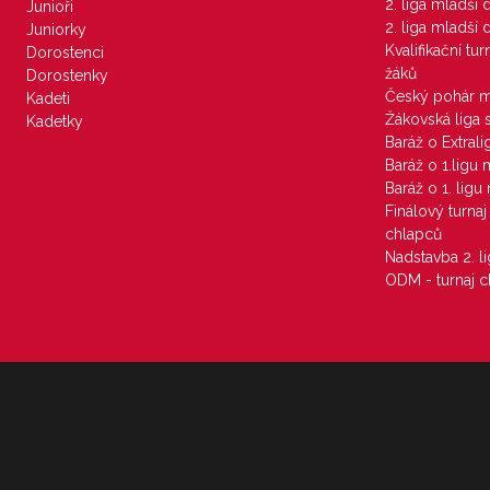
2. liga mladší
Junioři
2. liga mladší
Juniorky
Kvalifikační tu
Dorostenci
žáků
Dorostenky
Český pohár 
Kadeti
Žákovská liga 
Kadetky
Baráž o Extral
Baráž o 1.ligu
Baráž o 1. lig
Finálový turna
chlapců
Nadstavba 2. l
ODM - turnaj c