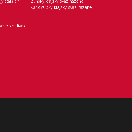
gy starších
Zlínský krajský svaz házené
Karlovarský krajský svaz házené
etiboje dívek