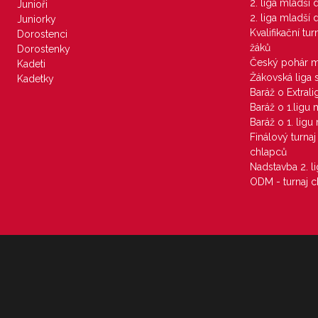
2. liga mladší
Junioři
2. liga mladší
Juniorky
Kvalifikační tu
Dorostenci
žáků
Dorostenky
Český pohár 
Kadeti
Žákovská liga 
Kadetky
Baráž o Extral
Baráž o 1.ligu
Baráž o 1. lig
Finálový turna
chlapců
Nadstavba 2. l
ODM - turnaj c