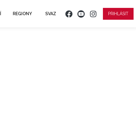
Í
REGIONY
SVAZ
PŘIHLÁSIT