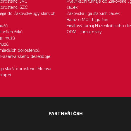
 dorostenci JVČ
Kvalifikační turnaje do Žákovské li
 dorostenci SZČ
žaček
rnaje do Žákovské ligy starších
Žákovská liga starších žaček
Baráž o MOL Ligu žen
mužů
Finálový turnaj Házenkářského des
starších žáků
ODM - turnaj dívky
igu mužů
 mužů
u mladších dorostenců
j Házenkářského desetiboje
iga starší dorostenci Morava
hlapci
PARTNEŘI ČSH