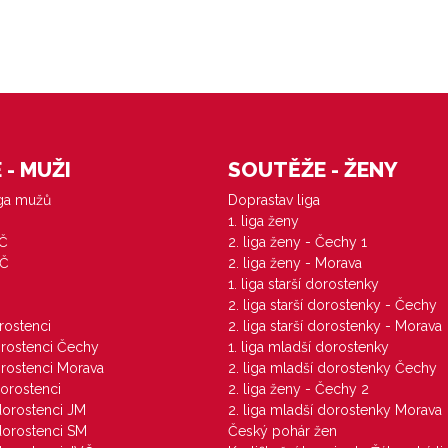
- MUŽI
SOUTĚŽE - ŽENY
iga mužů
Doprastav liga
1. liga ženy
VČ
2. liga ženy - Čechy 1
ZČ
2. liga ženy - Morava
1. liga starší dorostenky
M
2. liga starší dorostenky - Čechy
orostenci
2. liga starší dorostenky - Morava
dorostenci Čechy
1. liga mladší dorostenky
dorostenci Morava
2. liga mladší dorostenky Čechy
dorostenci
2. liga ženy - Čechy 2
 dorostenci JM
2. liga mladší dorostenky Morava
 dorostenci SM
Český pohár žen