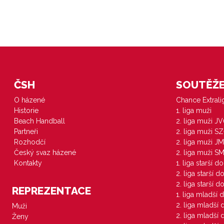
ČSH
SOUTĚŽE 
O házené
Chance Extral
Historie
1. liga muži
Beach Handball
2. liga muži J
Partneři
2. liga muži S
Rozhodčí
2. liga muži JM
Český svaz házené
2. liga muži S
Kontakty
1. liga starší d
2. liga starší 
2. liga starší 
REPREZENTACE
1. liga mladší 
2. liga mladší
Muži
2. liga mladší
Ženy