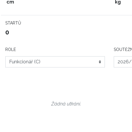
cm
kg
STARTŮ
0
ROLE
SOUTĚŽN
Žádná utkání.