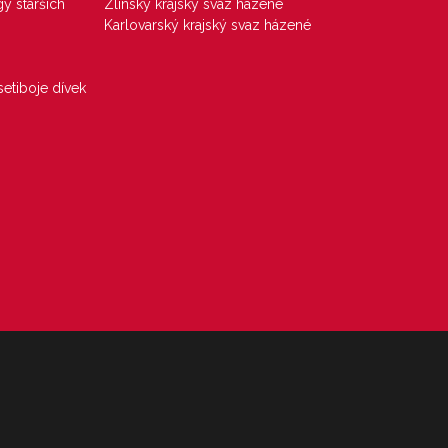
gy starších
Zlínský krajský svaz házené
Karlovarský krajský svaz házené
etiboje dívek