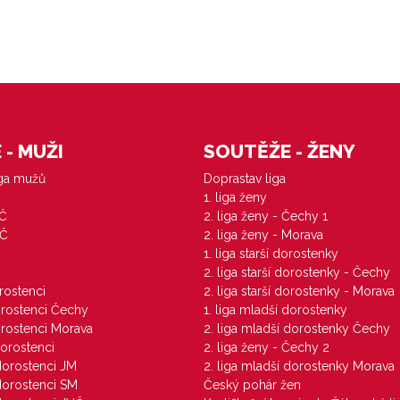
- MUŽI
SOUTĚŽE - ŽENY
iga mužů
Doprastav liga
1. liga ženy
VČ
2. liga ženy - Čechy 1
ZČ
2. liga ženy - Morava
1. liga starší dorostenky
M
2. liga starší dorostenky - Čechy
orostenci
2. liga starší dorostenky - Morava
dorostenci Čechy
1. liga mladší dorostenky
dorostenci Morava
2. liga mladší dorostenky Čechy
dorostenci
2. liga ženy - Čechy 2
 dorostenci JM
2. liga mladší dorostenky Morava
 dorostenci SM
Český pohár žen