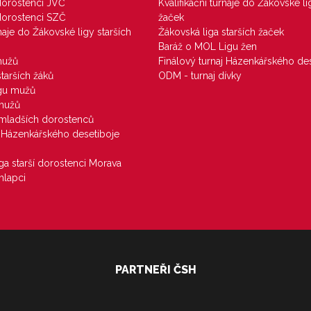
 dorostenci JVČ
Kvalifikační turnaje do Žákovské li
 dorostenci SZČ
žaček
rnaje do Žákovské ligy starších
Žákovská liga starších žaček
Baráž o MOL Ligu žen
mužů
Finálový turnaj Házenkářského des
starších žáků
ODM - turnaj dívky
igu mužů
 mužů
u mladších dorostenců
j Házenkářského desetiboje
iga starší dorostenci Morava
hlapci
PARTNEŘI ČSH