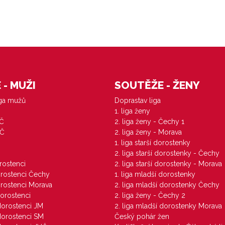
- MUŽI
SOUTĚŽE - ŽENY
iga mužů
Doprastav liga
1. liga ženy
VČ
2. liga ženy - Čechy 1
ZČ
2. liga ženy - Morava
1. liga starší dorostenky
M
2. liga starší dorostenky - Čechy
orostenci
2. liga starší dorostenky - Morava
dorostenci Čechy
1. liga mladší dorostenky
dorostenci Morava
2. liga mladší dorostenky Čechy
dorostenci
2. liga ženy - Čechy 2
 dorostenci JM
2. liga mladší dorostenky Morava
 dorostenci SM
Český pohár žen