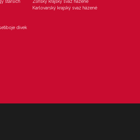
gy starších
Zlínský krajský svaz házené
Karlovarský krajský svaz házené
etiboje dívek