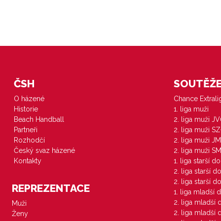
ČSH
SOUTĚŽE 
O házené
Chance Extral
Historie
1. liga muži
Beach Handball
2. liga muži J
Partneři
2. liga muži S
Rozhodčí
2. liga muži JM
Český svaz házené
2. liga muži S
Kontakty
1. liga starší d
2. liga starší 
2. liga starší 
REPREZENTACE
1. liga mladší 
2. liga mladší
Muži
2. liga mladší
Ženy