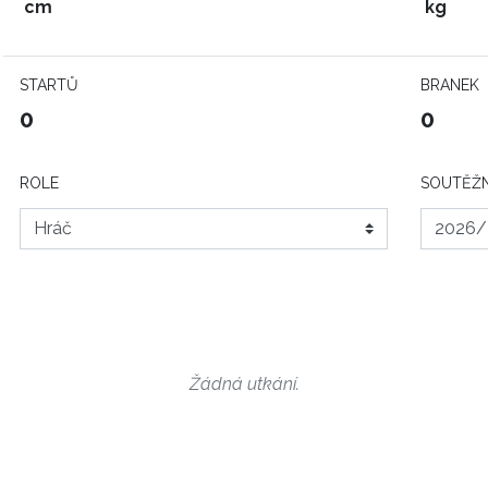
cm
kg
STARTŮ
BRANEK
0
0
ROLE
SOUTĚŽN
Žádná utkání.