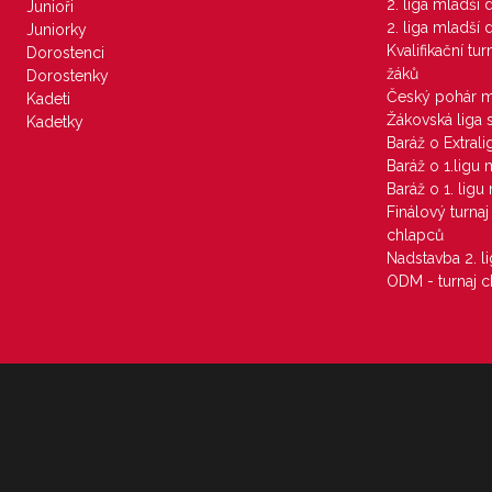
2. liga mladší
Junioři
2. liga mladší
Juniorky
Kvalifikační tu
Dorostenci
žáků
Dorostenky
Český pohár 
Kadeti
Žákovská liga 
Kadetky
Baráž o Extral
Baráž o 1.ligu
Baráž o 1. lig
Finálový turna
chlapců
Nadstavba 2. l
ODM - turnaj c