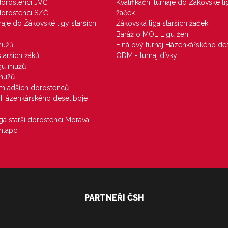
 dorostenci JVČ
Kvalifikační turnaje do Žákovské li
 dorostenci SZČ
žaček
rnaje do Žákovské ligy starších
Žákovská liga starších žaček
Baráž o MOL Ligu žen
mužů
Finálový turnaj Házenkářského des
starších žáků
ODM - turnaj dívky
igu mužů
 mužů
u mladších dorostenců
j Házenkářského desetiboje
iga starší dorostenci Morava
hlapci
PARTNEŘI ČSH