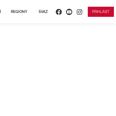
Í
REGIONY
SVAZ
PŘIHLÁSIT