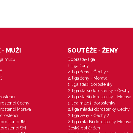
- MUŽI
SOUTĚŽE - ŽENY
iga mužů
Doprastav liga
1. liga ženy
VČ
2. liga ženy - Čechy 1
ZČ
2. liga ženy - Morava
1. liga starší dorostenky
M
2. liga starší dorostenky - Čechy
orostenci
2. liga starší dorostenky - Morava
dorostenci Čechy
1. liga mladší dorostenky
dorostenci Morava
2. liga mladší dorostenky Čechy
dorostenci
2. liga ženy - Čechy 2
 dorostenci JM
2. liga mladší dorostenky Morava
 dorostenci SM
Český pohár žen