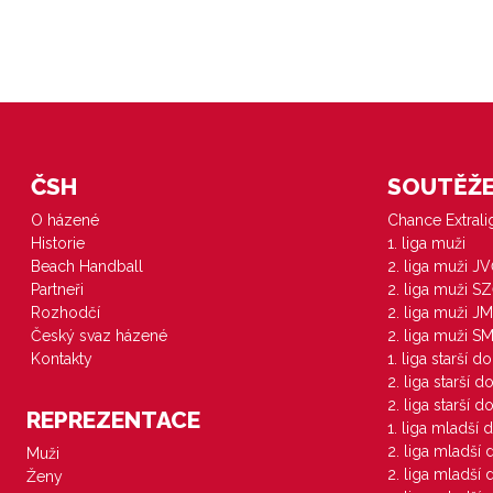
ČSH
SOUTĚŽE 
O házené
Chance Extral
Historie
1. liga muži
Beach Handball
2. liga muži J
Partneři
2. liga muži S
Rozhodčí
2. liga muži JM
Český svaz házené
2. liga muži S
Kontakty
1. liga starší d
2. liga starší 
2. liga starší 
REPREZENTACE
1. liga mladší 
2. liga mladší
Muži
2. liga mladší
Ženy