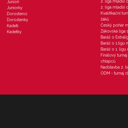
2. liga mladší
Junioři
2. liga mladší
Juniorky
Kvalifikační tu
Dorostenci
žáků
Dorostenky
Český pohár 
Kadeti
Žákovská liga 
Kadetky
Baráž o Extral
Baráž o 1.ligu
Baráž o 1. lig
Finálový turna
chlapců
Nadstavba 2. l
ODM - turnaj c