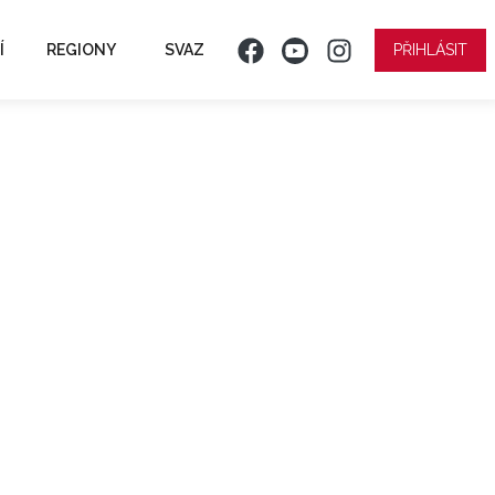
Í
REGIONY
SVAZ
PŘIHLÁSIT