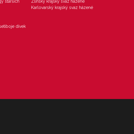
gy starších
Zlínský krajský svaz házené
Karlovarský krajský svaz házené
etiboje dívek