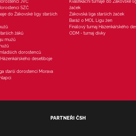
 dorostenci JVČ
Kvalifikační turnaje do Žákovské li
 dorostenci SZČ
žaček
rnaje do Žákovské ligy starších
Žákovská liga starších žaček
Baráž o MOL Ligu žen
mužů
Finálový turnaj Házenkářského des
starších žáků
ODM - turnaj dívky
igu mužů
 mužů
u mladších dorostenců
j Házenkářského desetiboje
iga starší dorostenci Morava
hlapci
PARTNEŘI ČSH