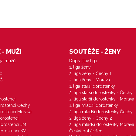
- MUŽI
SOUTĚŽE - ŽENY
iga mužů
Doprastav liga
1. liga ženy
VČ
2. liga ženy - Čechy 1
ZČ
2. liga ženy - Morava
1. liga starší dorostenky
M
2. liga starší dorostenky - Čechy
orostenci
2. liga starší dorostenky - Morava
dorostenci Čechy
1. liga mladší dorostenky
dorostenci Morava
2. liga mladší dorostenky Čechy
dorostenci
2. liga ženy - Čechy 2
 dorostenci JM
2. liga mladší dorostenky Morava
 dorostenci SM
Český pohár žen