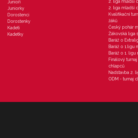
2. liga mladší
Junioři
2. liga mladší
Juniorky
Kvalifikační tu
Dorostenci
žáků
Dorostenky
Český pohár 
Kadeti
Žákovská liga 
Kadetky
Baráž o Extral
Baráž o 1.ligu
Baráž o 1. lig
Finálový turna
chlapců
Nadstavba 2. l
ODM - turnaj c