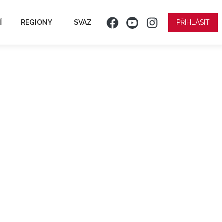
Í
REGIONY
SVAZ
PŘIHLÁSIT