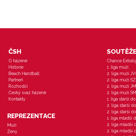
ČSH
SOUTĚŽE 
O házené
Chance Extral
Historie
1. liga muži
Beach Handball
2. liga muži J
Partneři
2. liga muži S
Rozhodčí
2. liga muži JM
Český svaz házené
2. liga muži S
Kontakty
1. liga starší d
2. liga starší 
2. liga starší 
REPREZENTACE
1. liga mladší 
2. liga mladší
Muži
2. liga mladší
Ženy