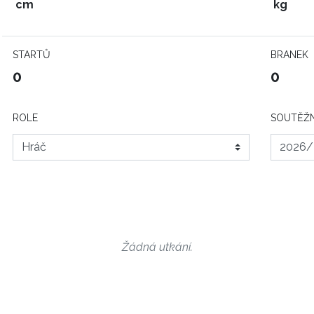
cm
kg
STARTŮ
BRANEK
0
0
ROLE
SOUTĚŽN
Žádná utkání.