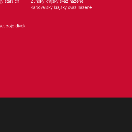
gy starších
Zlínský krajský svaz házené
Karlovarský krajský svaz házené
etiboje dívek