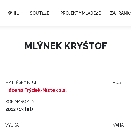
WHIL
SOUTĚŽE
PROJEKTY MLÁDEŽE
ZAHRANIČ
MLÝNEK KRYŠTOF
MATEŘSKÝ KLUB
POST
Házená Frýdek-Místek z.s.
ROK NAROZENÍ
2012 (13 let)
VÝŠKA
VÁHA