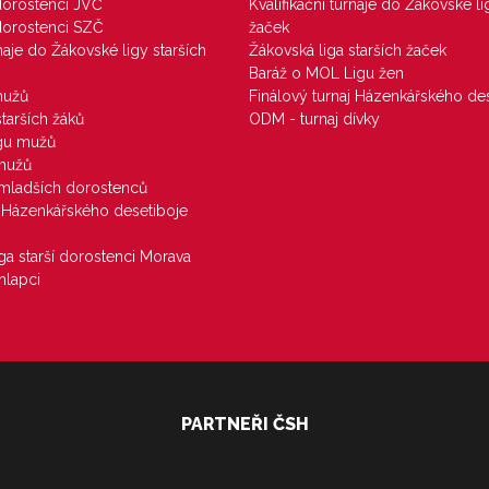
 dorostenci JVČ
Kvalifikační turnaje do Žákovské li
 dorostenci SZČ
žaček
rnaje do Žákovské ligy starších
Žákovská liga starších žaček
Baráž o MOL Ligu žen
mužů
Finálový turnaj Házenkářského des
starších žáků
ODM - turnaj dívky
igu mužů
 mužů
u mladších dorostenců
j Házenkářského desetiboje
iga starší dorostenci Morava
hlapci
PARTNEŘI ČSH