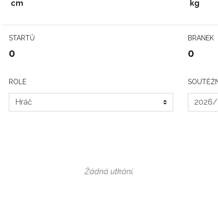
cm
kg
STARTŮ
BRANEK
0
0
ROLE
SOUTĚŽN
Žádná utkání.