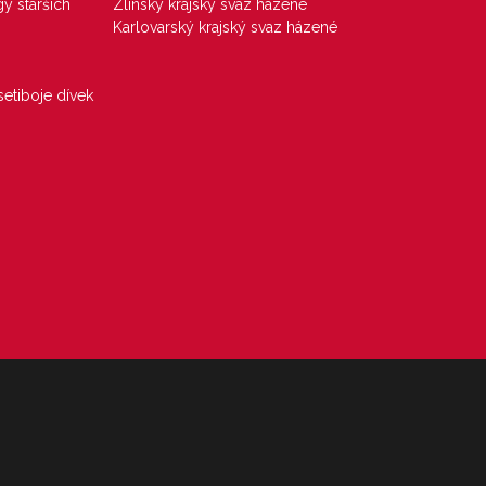
gy starších
Zlínský krajský svaz házené
Karlovarský krajský svaz házené
etiboje dívek