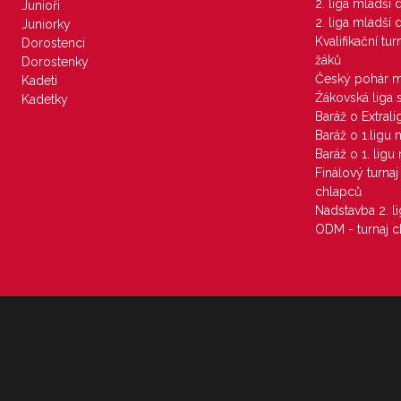
2. liga mladší
Junioři
2. liga mladší
Juniorky
Kvalifikační tu
Dorostenci
žáků
Dorostenky
Český pohár 
Kadeti
Žákovská liga 
Kadetky
Baráž o Extral
Baráž o 1.ligu
Baráž o 1. lig
Finálový turna
chlapců
Nadstavba 2. l
ODM - turnaj c