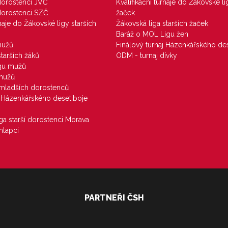
 dorostenci JVČ
Kvalifikační turnaje do Žákovské li
 dorostenci SZČ
žaček
rnaje do Žákovské ligy starších
Žákovská liga starších žaček
Baráž o MOL Ligu žen
mužů
Finálový turnaj Házenkářského des
starších žáků
ODM - turnaj dívky
igu mužů
 mužů
u mladších dorostenců
j Házenkářského desetiboje
iga starší dorostenci Morava
hlapci
PARTNEŘI ČSH