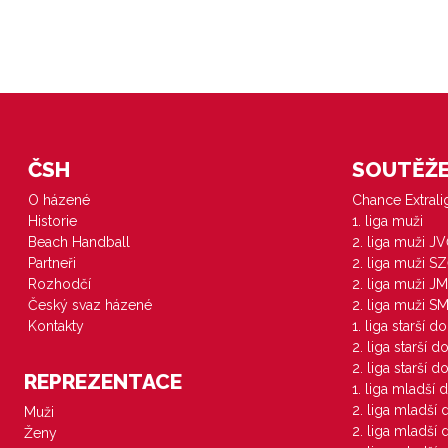
ČSH
SOUTĚŽE 
O házené
Chance Extral
Historie
1. liga muži
Beach Handball
2. liga muži J
Partneři
2. liga muži S
Rozhodčí
2. liga muži JM
Český svaz házené
2. liga muži S
Kontakty
1. liga starší d
2. liga starší 
2. liga starší 
REPREZENTACE
1. liga mladší 
2. liga mladší
Muži
2. liga mladší
Ženy