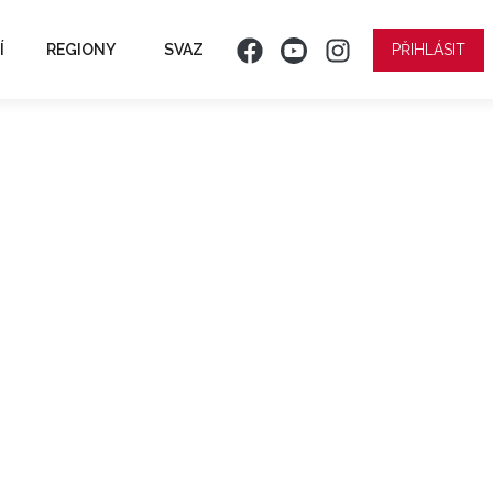
Í
REGIONY
SVAZ
PŘIHLÁSIT