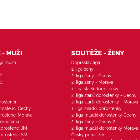
- MUŽI
SOUTĚŽE - ŽENY
iga mužů
Doprastav liga
1. liga ženy
VČ
2. liga ženy - Čechy 1
ZČ
2. liga ženy - Morava
1. liga starší dorostenky
M
2. liga starší dorostenky - Čechy
orostenci
2. liga starší dorostenky - Morava
dorostenci Čechy
1. liga mladší dorostenky
dorostenci Morava
2. liga mladší dorostenky Čechy
dorostenci
2. liga ženy - Čechy 2
 dorostenci JM
2. liga mladší dorostenky Morava
 dorostenci SM
Český pohár žen