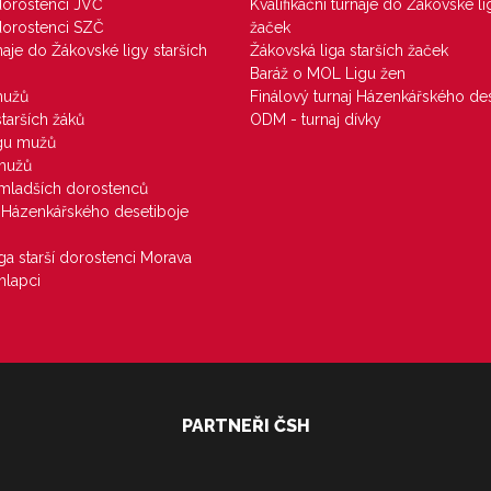
 dorostenci JVČ
Kvalifikační turnaje do Žákovské li
 dorostenci SZČ
žaček
rnaje do Žákovské ligy starších
Žákovská liga starších žaček
Baráž o MOL Ligu žen
mužů
Finálový turnaj Házenkářského des
starších žáků
ODM - turnaj dívky
igu mužů
 mužů
u mladších dorostenců
j Házenkářského desetiboje
iga starší dorostenci Morava
hlapci
PARTNEŘI ČSH