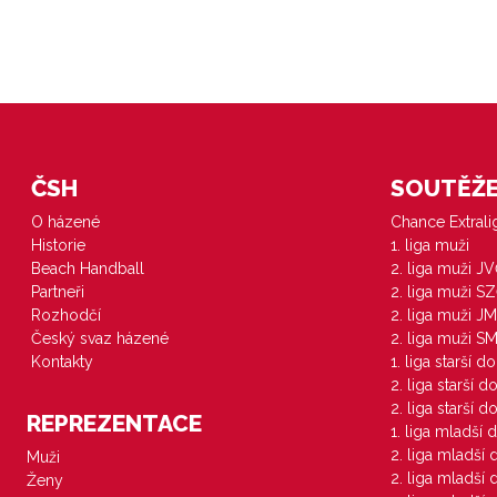
ČSH
SOUTĚŽE 
O házené
Chance Extral
Historie
1. liga muži
Beach Handball
2. liga muži J
Partneři
2. liga muži S
Rozhodčí
2. liga muži JM
Český svaz házené
2. liga muži S
Kontakty
1. liga starší d
2. liga starší 
2. liga starší 
REPREZENTACE
1. liga mladší 
2. liga mladší
Muži
2. liga mladší
Ženy