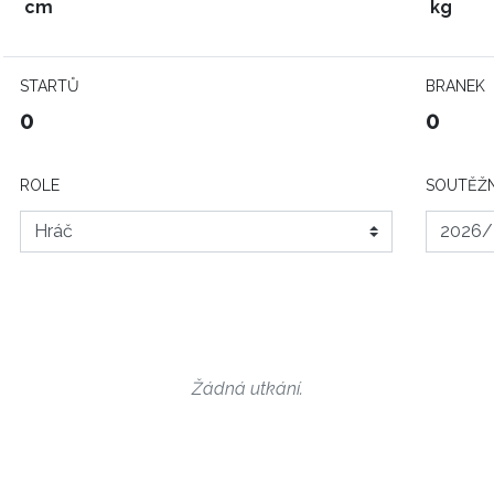
cm
kg
STARTŮ
BRANEK
0
0
ROLE
SOUTĚŽN
Žádná utkání.