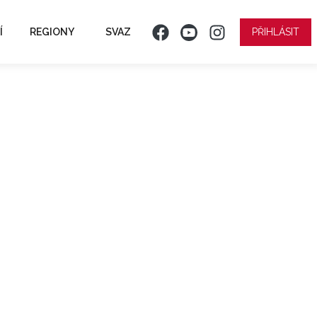
Í
REGIONY
SVAZ
PŘIHLÁSIT