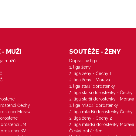
- MUŽI
SOUTĚŽE - ŽENY
iga mužů
Doprastav liga
1. liga ženy
VČ
2. liga ženy - Čechy 1
ZČ
2. liga ženy - Morava
1. liga starší dorostenky
M
2. liga starší dorostenky - Čechy
orostenci
2. liga starší dorostenky - Morava
dorostenci Čechy
1. liga mladší dorostenky
dorostenci Morava
2. liga mladší dorostenky Čechy
dorostenci
2. liga ženy - Čechy 2
 dorostenci JM
2. liga mladší dorostenky Morava
 dorostenci SM
Český pohár žen