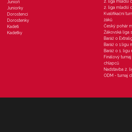
2. liga mladší
Junioři
2. liga mladší
Juniorky
Kvalifikační tu
Dorostenci
žáků
Dorostenky
Český pohár 
Kadeti
Žákovská liga 
Kadetky
Baráž o Extral
Baráž o 1.ligu
Baráž o 1. lig
Finálový turna
chlapců
Nadstavba 2. l
ODM - turnaj c