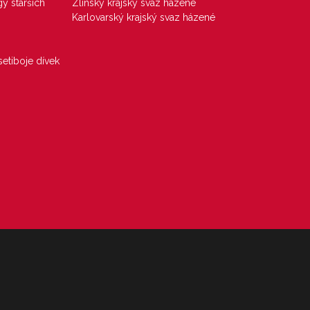
gy starších
Zlínský krajský svaz házené
Karlovarský krajský svaz házené
etiboje dívek