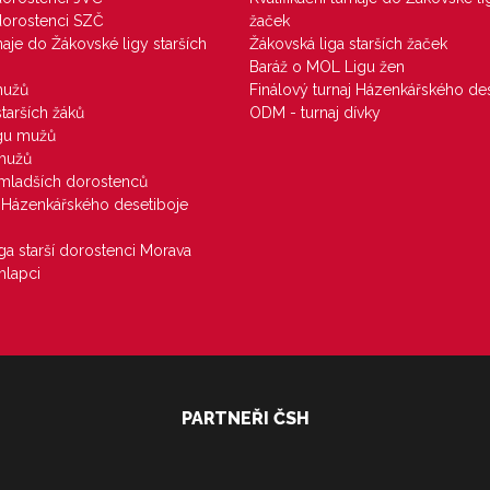
 dorostenci SZČ
žaček
rnaje do Žákovské ligy starších
Žákovská liga starších žaček
Baráž o MOL Ligu žen
mužů
Finálový turnaj Házenkářského des
starších žáků
ODM - turnaj dívky
igu mužů
 mužů
u mladších dorostenců
j Házenkářského desetiboje
iga starší dorostenci Morava
hlapci
PARTNEŘI ČSH