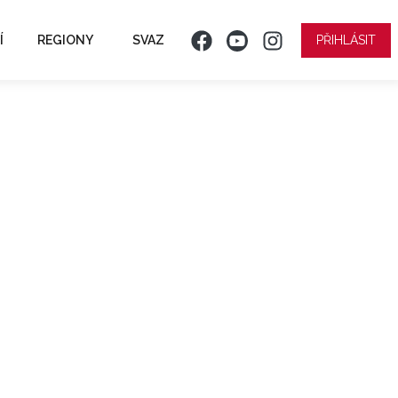
Í
REGIONY
SVAZ
PŘIHLÁSIT