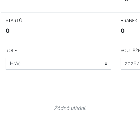
STARTŮ
BRANEK
0
0
ROLE
SOUTĚŽN
Žádná utkání.