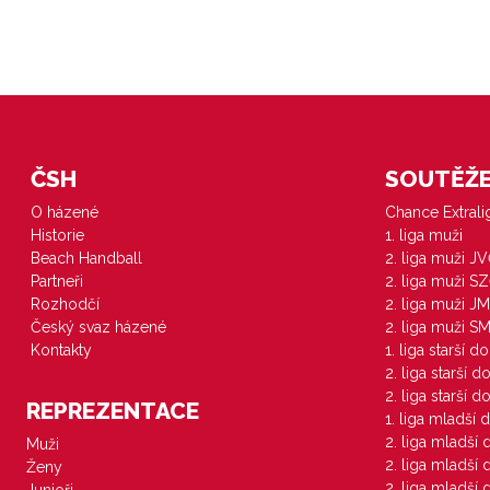
ČSH
SOUTĚŽE 
O házené
Chance Extral
Historie
1. liga muži
Beach Handball
2. liga muži J
Partneři
2. liga muži S
Rozhodčí
2. liga muži JM
Český svaz házené
2. liga muži S
Kontakty
1. liga starší d
2. liga starší 
2. liga starší 
REPREZENTACE
1. liga mladší 
2. liga mladší
Muži
2. liga mladší
Ženy
2. liga mladší