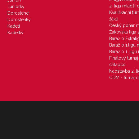
Junioři
2. liga mladší
Juniorky
Kvalifikační tu
Dorostenci
žáků
Dorostenky
Český pohár 
Kadeti
Žákovská liga 
Kadetky
Baráž o Extral
Baráž o 1.ligu
Baráž o 1. lig
Finálový turna
chlapců
Nadstavba 2. l
ODM - turnaj c