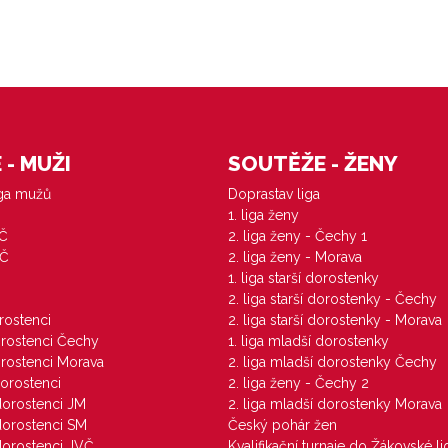
- MUŽI
SOUTĚŽE - ŽENY
iga mužů
Doprastav liga
1. liga ženy
VČ
2. liga ženy - Čechy 1
ZČ
2. liga ženy - Morava
1. liga starší dorostenky
M
2. liga starší dorostenky - Čechy
orostenci
2. liga starší dorostenky - Morava
dorostenci Čechy
1. liga mladší dorostenky
dorostenci Morava
2. liga mladší dorostenky Čechy
dorostenci
2. liga ženy - Čechy 2
 dorostenci JM
2. liga mladší dorostenky Morava
 dorostenci SM
Český pohár žen
 dorostenci JVČ
Kvalifikační turnaje do Žákovské li