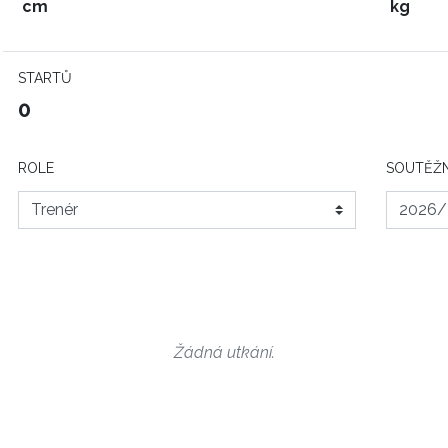
cm
kg
STARTŮ
0
ROLE
SOUTĚŽN
Žádná utkání.