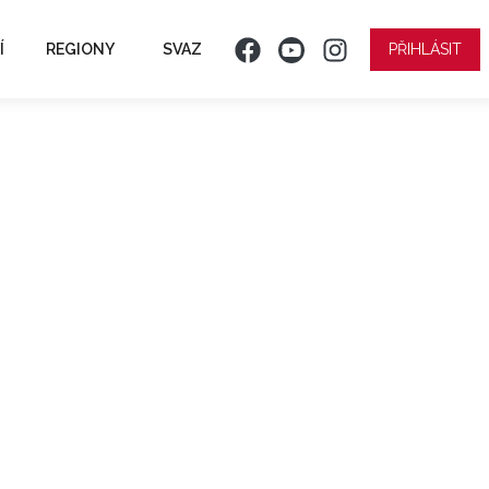
Í
REGIONY
SVAZ
PŘIHLÁSIT