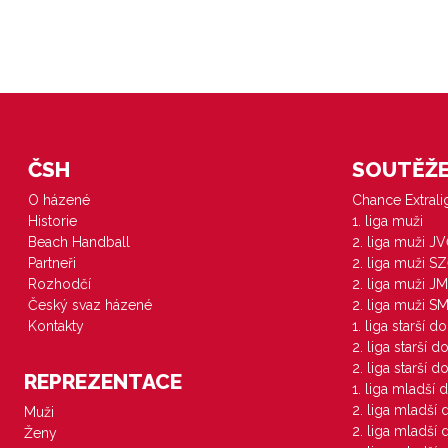
ČSH
SOUTĚŽE 
O házené
Chance Extral
Historie
1. liga muži
Beach Handball
2. liga muži J
Partneři
2. liga muži S
Rozhodčí
2. liga muži JM
Český svaz házené
2. liga muži S
Kontakty
1. liga starší d
2. liga starší 
2. liga starší 
REPREZENTACE
1. liga mladší 
2. liga mladší
Muži
2. liga mladší
Ženy