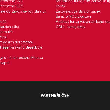
 dorostenci JVČ
Kvalifikační turnaje do Žákovské li
 dorostenci SZČ
žaček
rnaje do Žákovské ligy starších
Žákovská liga starších žaček
Baráž o MOL Ligu žen
mužů
Finálový turnaj Házenkářského des
starších žáků
ODM - turnaj dívky
igu mužů
 mužů
u mladších dorostenců
j Házenkářského desetiboje
iga starší dorostenci Morava
hlapci
PARTNEŘI ČSH