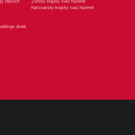
gy starších
Zlínský krajský svaz házené
Karlovarský krajský svaz házené
etiboje dívek