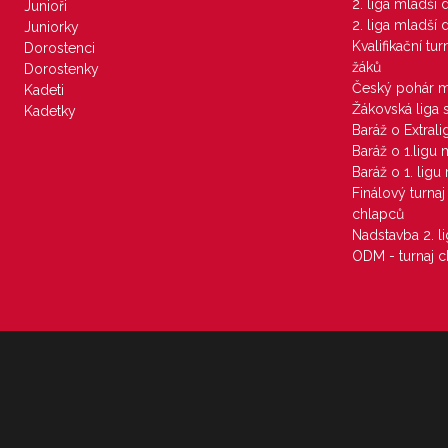
2. liga mladší
Junioři
2. liga mladší
Juniorky
Kvalifikační tu
Dorostenci
žáků
Dorostenky
Český pohár 
Kadeti
Žákovská liga 
Kadetky
Baráž o Extral
Baráž o 1.ligu
Baráž o 1. lig
Finálový turna
chlapců
Nadstavba 2. l
ODM - turnaj c