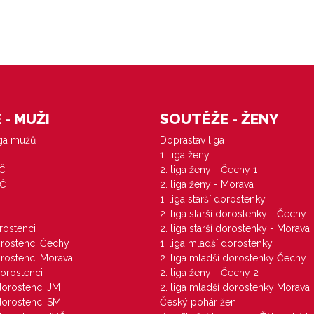
- MUŽI
SOUTĚŽE - ŽENY
iga mužů
Doprastav liga
1. liga ženy
VČ
2. liga ženy - Čechy 1
ZČ
2. liga ženy - Morava
1. liga starší dorostenky
M
2. liga starší dorostenky - Čechy
orostenci
2. liga starší dorostenky - Morava
dorostenci Čechy
1. liga mladší dorostenky
dorostenci Morava
2. liga mladší dorostenky Čechy
dorostenci
2. liga ženy - Čechy 2
 dorostenci JM
2. liga mladší dorostenky Morava
 dorostenci SM
Český pohár žen