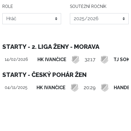
ROLE
SOUTĚŽNÍ ROČNÍK
STARTY - 2. LIGA ŽENY - MORAVA
HK IVANČICE
32:17
TJ SOK
14/02/2026
STARTY - ČESKÝ POHÁR ŽEN
HK IVANČICE
20:29
HANDBA
04/11/2025