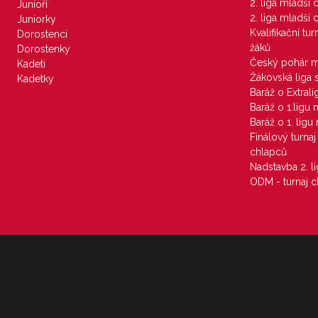
2. liga mladší
Junioři
2. liga mladší
Juniorky
Kvalifikační tu
Dorostenci
žáků
Dorostenky
Český pohár 
Kadeti
Žákovská liga 
Kadetky
Baráž o Extral
Baráž o 1.ligu
Baráž o 1. lig
Finálový turna
chlapců
Nadstavba 2. l
ODM - turnaj c