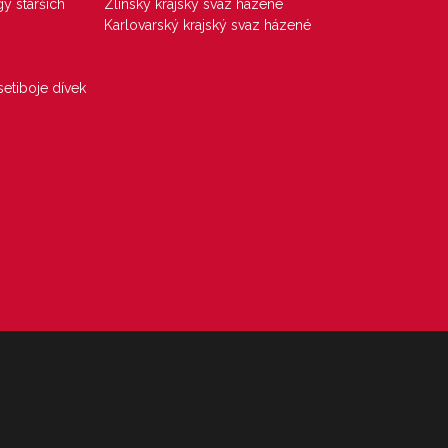
gy starších
Zlínský krajský svaz házené
Karlovarský krajský svaz házené
etiboje dívek