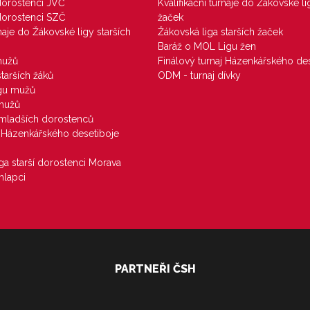
 dorostenci JVČ
Kvalifikační turnaje do Žákovské li
 dorostenci SZČ
žaček
rnaje do Žákovské ligy starších
Žákovská liga starších žaček
Baráž o MOL Ligu žen
mužů
Finálový turnaj Házenkářského des
starších žáků
ODM - turnaj dívky
igu mužů
 mužů
u mladších dorostenců
j Házenkářského desetiboje
iga starší dorostenci Morava
hlapci
PARTNEŘI ČSH