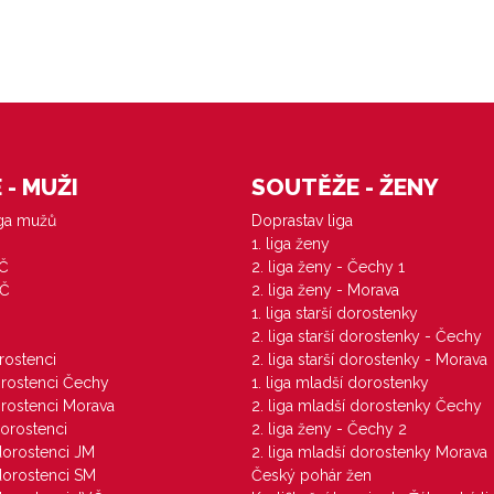
- MUŽI
SOUTĚŽE - ŽENY
iga mužů
Doprastav liga
1. liga ženy
VČ
2. liga ženy - Čechy 1
ZČ
2. liga ženy - Morava
1. liga starší dorostenky
M
2. liga starší dorostenky - Čechy
orostenci
2. liga starší dorostenky - Morava
dorostenci Čechy
1. liga mladší dorostenky
dorostenci Morava
2. liga mladší dorostenky Čechy
dorostenci
2. liga ženy - Čechy 2
 dorostenci JM
2. liga mladší dorostenky Morava
 dorostenci SM
Český pohár žen