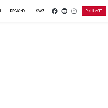
Í
REGIONY
SVAZ
PŘIHLÁSIT