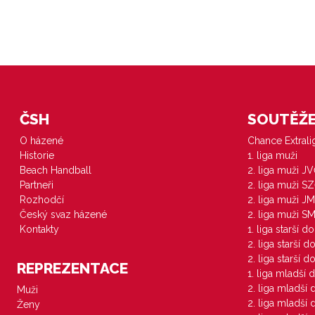
ČSH
SOUTĚŽE 
O házené
Chance Extral
Historie
1. liga muži
Beach Handball
2. liga muži J
Partneři
2. liga muži S
Rozhodčí
2. liga muži JM
Český svaz házené
2. liga muži S
Kontakty
1. liga starší d
2. liga starší 
2. liga starší 
REPREZENTACE
1. liga mladší 
2. liga mladší
Muži
2. liga mladší
Ženy