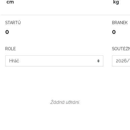
cm
kg
STARTŮ
BRANEK
0
0
ROLE
SOUTĚŽN
Žádná utkání.