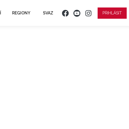
Í
REGIONY
SVAZ
PŘIHLÁSIT