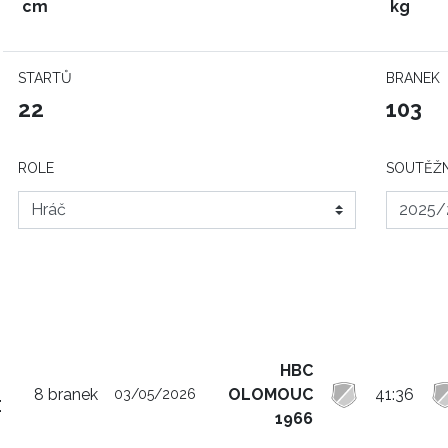
cm
kg
STARTŮ
BRANEK
22
103
ROLE
SOUTĚŽN
HBC
8 branek
OLOMOUC
41:36
03/05/2026
E
1966