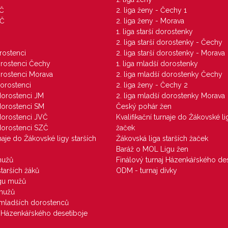
VČ
2. liga ženy - Čechy 1
ZČ
2. liga ženy - Morava
1. liga starší dorostenky
M
2. liga starší dorostenky - Čechy
orostenci
2. liga starší dorostenky - Morava
dorostenci Čechy
1. liga mladší dorostenky
dorostenci Morava
2. liga mladší dorostenky Čechy
dorostenci
2. liga ženy - Čechy 2
 dorostenci JM
2. liga mladší dorostenky Morava
 dorostenci SM
Český pohár žen
 dorostenci JVČ
Kvalifikační turnaje do Žákovské li
 dorostenci SZČ
žaček
rnaje do Žákovské ligy starších
Žákovská liga starších žaček
Baráž o MOL Ligu žen
mužů
Finálový turnaj Házenkářského des
starších žáků
ODM - turnaj dívky
igu mužů
 mužů
u mladších dorostenců
j Házenkářského desetiboje