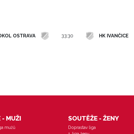
SOKOL OSTRAVA
33:30
HK IVANČICE
- MUŽI
SOUTĚŽE - ŽENY
iga mužů
Doprastav liga
1. liga ženy