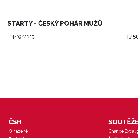
STARTY - ČESKÝ POHÁR MUŽŮ
TJ 
14/09/2025
ČSH
SOUTĚŽE 
O házené
Chance Extral
Historie
1. liga muži