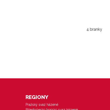
4 branky
REGIONY
Pražský svaz házené
Středočeský krajský svaz házené