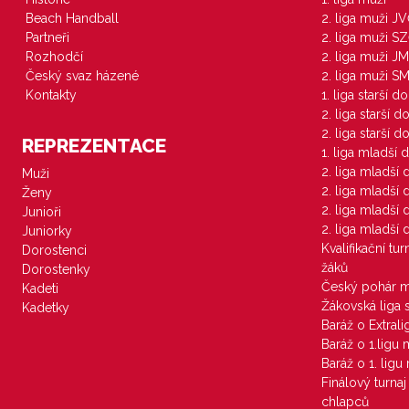
Beach Handball
2. liga muži J
Partneři
2. liga muži S
Rozhodčí
2. liga muži JM
Český svaz házené
2. liga muži S
Kontakty
1. liga starší d
2. liga starší 
2. liga starší 
REPREZENTACE
1. liga mladší 
2. liga mladší
Muži
2. liga mladší
Ženy
2. liga mladší
Junioři
2. liga mladší
Juniorky
Kvalifikační tu
Dorostenci
žáků
Dorostenky
Český pohár 
Kadeti
Žákovská liga 
Kadetky
Baráž o Extral
Baráž o 1.ligu
Baráž o 1. lig
Finálový turna
chlapců