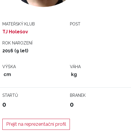
MATEŘSKÝ KLUB
POST
TJ Holešov
ROK NAROZENÍ
2016 (9 let)
VÝŠKA
VÁHA
cm
kg
STARTŮ
BRANEK
0
0
Přejít na reprezentační profil