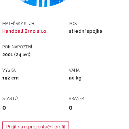
MATEŘSKÝ KLUB
POST
Handball Brno s.r.o.
střední spojka
ROK NAROZENÍ
2001 (24 let)
VÝŠKA
VÁHA
192 cm
90 kg
STARTŮ
BRANEK
0
0
Přejít na reprezentační profil